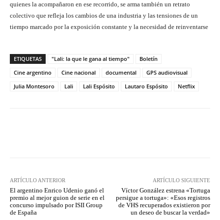
quienes la acompañaron en ese recorrido, se arma también un retrato
colectivo que refleja los cambios de una industria y las tensiones de un
tiempo marcado por la exposición constante y la necesidad de reinventarse
ETIQUETAS
"Lali: la que le gana al tiempo"
Boletín
Cine argentino
Cine nacional
documental
GPS audiovisual
Julia Montesoro
Lali
Lali Espósito
Lautaro Espósito
Netflix
Facebook
Twitter
WhatsApp
ARTÍCULO ANTERIOR
ARTÍCULO SIGUIENTE
El argentino Enrico Udenio ganó el
Víctor González estrena «Tortuga
premio al mejor guion de serie en el
persigue a tortuga»: «Esos registros
concurso impulsado por ISII Group
de VHS recuperados existieron por
de España
un deseo de buscar la verdad»