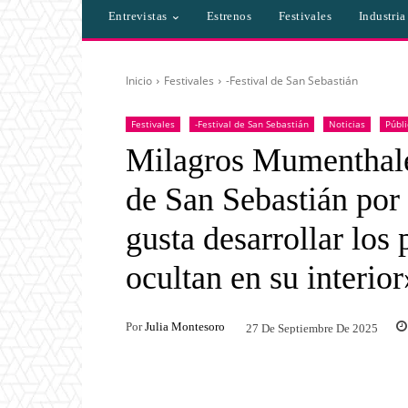
Entrevistas
Estrenos
Festivales
Industri
Inicio
Festivales
-Festival de San Sebastián
Festivales
-Festival de San Sebastián
Noticias
Públi
Milagros Mumenthaler
de San Sebastián por
gusta desarrollar los
ocultan en su interior
Por
Julia Montesoro
27 De Septiembre De 2025
Facebook
Twitter