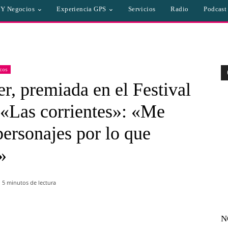
a Y Negocios
Experiencia GPS
Servicios
Radio
Podcast
cos
, premiada en el Festival
 «Las corrientes»: «Me
 personajes por lo que
»
5
minutos de lectura
N
WhatsApp
Linkedin
Email