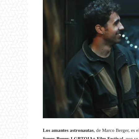
Los amantes astronautas
, de Marco Berger, es e
Sunny Bunny LGBTQIA+ Film Festival
, que se