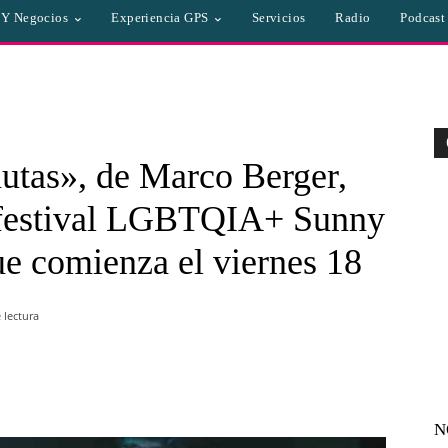
a Y Negocios
Experiencia GPS
Servicios
Radio
Podcast
utas», de Marco Berger,
l festival LGBTQIA+ Sunny
e comienza el viernes 18
 lectura
WhatsApp
Linkedin
Email
N