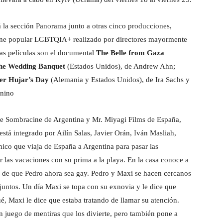
á la sección Panorama junto a otras cinco producciones,
 cine popular LGBTQIA+ realizado por directores mayormente
tras películas son el documental
The Belle from Gaza
he Wedding Banquet
(Estados Unidos), de Andrew Ahn;
er Hujar’s Day
(Alemania y Estados Unidos), de Ira Sachs y
gnino
e Sombracine de Argentina y Mr. Miyagi Films de España,
stá integrado por Ailín Salas, Javier Orán, Iván Masliah,
hico que viaja de España a Argentina para pasar las
ar las vacaciones con su prima a la playa. En la casa conoce a
e de que Pedro ahora sea gay. Pedro y Maxi se hacen cercanos
 juntos. Un día Maxi se topa con su exnovia y le dice que
, Maxi le dice que estaba tratando de llamar su atención.
n juego de mentiras que los divierte, pero también pone a