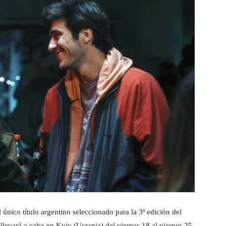
l único título argentino seleccionado para la 3ª edición del
 llevará a cabo en Kyiv (Ucrania) del viernes 18 al viernes 25.