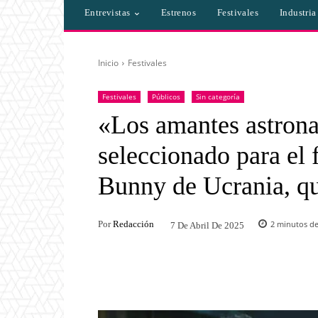
Entrevistas
Estrenos
Festivales
Industri
Inicio
Festivales
Festivales
Públicos
Sin categoría
«Los amantes astrona
seleccionado para e
Bunny de Ucrania, qu
Por
Redacción
2
minutos de
7 De Abril De 2025
Facebook
Twitter