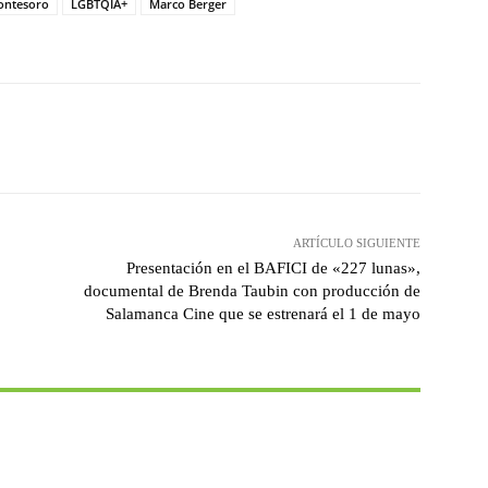
Montesoro
LGBTQIA+
Marco Berger
witter
WhatsApp
Linkedin
Email
ARTÍCULO SIGUIENTE
Presentación en el BAFICI de «227 lunas»,
documental de Brenda Taubin con producción de
Salamanca Cine que se estrenará el 1 de mayo