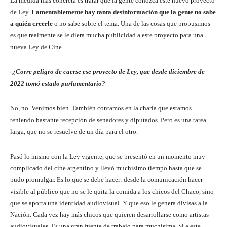
La medida más concreta es tratar que la gente conozca este nuevo proyecto
de Ley.
Lamentablemente hay tanta desinformación que la gente no sabe
a quién creerle
o no sabe sobre el tema. Una de las cosas que propusimos
es que realmente se le diera mucha publicidad a este proyecto para una
nueva Ley de Cine.
-¿Corre peligro de caerse ese proyecto de Ley, que desde diciembre de
2022 tomó estado parlamentario?
No, no. Venimos bien. También contamos en la charla que estamos
teniendo bastante recepción de senadores y diputados. Pero es una tarea
larga, que no se resuelve de un día para el otro.
Pasó lo mismo con la Ley vigente, que se presentó en un momento muy
complicado del cine argentino y llevó muchísimo tiempo hasta que se
pudo promulgar. Es lo que se debe hacer: desde la comunicación hacer
visible al público que no se le quita la comida a los chicos del Chaco, sino
que se aporta una identidad audiovisual. Y que eso le genera divisas a la
Nación. Cada vez hay más chicos que quieren desarrollarse como artistas
audiovisuales. Es una gran fuente de trabajo para muchísima. Si a este