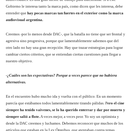
Gobierno le interesa tanto la marca país, como dicen que les interesa, debe
entender que
hay pocas marcas tan fuertes en el exterior como la marca
audiovisual argentina.
Creemos -por lo menos desde DAC-, que la batalla no tiene que ser frontal y
agresiva sino progresiva, porque que lamentablemente sabemos que del
otro lado no hay una gran recepción. Hay que trazar estrategias para lograr
cambiar ciertos criterios, que se entiendan ciertas cuestiones para llegar a
nuestro objetivo.
-¿Cuáles son las expectativas? Porque a veces parece que no hubiera
alternativas.
En el encuentro hubo mucho ida y vuelta con el público. En un momento
parecía que estábamos todos lamentablemente tirando pálidas. P
ero el cine
siempre ha tenido vaivenes, se lo ha querido enterrar y dar por muerto y
siempre salió a flote.
A veces mejor, a veces peor. Yo soy un optimista y
desde la DAC creemos y luchamos. Debemos reconocer que muchos de los
artículos que estaban en la Ley Ómnibus, que atentaban contra temas