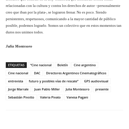
relacionadas con la cultura y contra los derechos de autor –personalmente
creo que iban por la plata-, se lograron frenar. No es poco. Siendo
persistentes, respetuosos, comunicando a la mayor cantidad de público
posible, podemos lograrlo. Somos un colectivo que en estos momentos tan
duros nos unimos todos.
Julia Montesoro
ETIQUETAS
“Cine nacional
Boletín
Cine argentino
Cine nacional
DAC
Directores Argentinos Cinematográficos
entrevista
futuro y posibles vías de rescate”
GPS audiovisual
Jorge Marrale
Juan Pablo Miller
Julia Montesoro
presente
Sebastián Pivotto
Valeria Pivato
Vanesa Pagani
Facebook
Twitter
WhatsApp