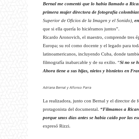
Bernal me comentó que lo había llamado a Ricard
primera mujer directora de fotografía colombia
Superior de Oficios de la Imagen y el Sonido)
,
en
que si ella quería lo hiciéramos juntos”.
Ricardo Aronovich, el maestro, comprende tres ép
Europa; su rol como docente y el legado para toda
latinoamericanos, incluyendo Cuba, donde también 
filmografía inabarcable y de su exilio. “
Si no se 
Ahora tiene a sus hijas, nietos y bisnietos en Fra
Adriana Bernal y Alfonso Parra
La realizadora, junto con Bernal y el director de f
protagonista del documental.
“Filmamos a Ricard
porque unos días antes se había caído por las e
expresó Rizzi.