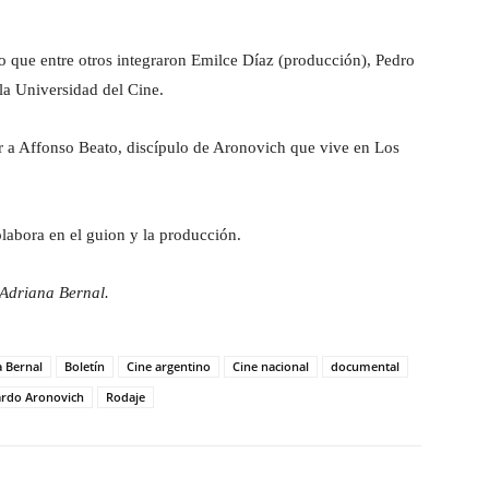
po que entre otros integraron Emilce Díaz (producción), Pedro
la Universidad del Cine.
tar a Affonso Beato, discípulo de Aronovich que vive en Los
labora en el guion y la producción.
 Adriana Bernal.
 Bernal
Boletín
Cine argentino
Cine nacional
documental
ardo Aronovich
Rodaje