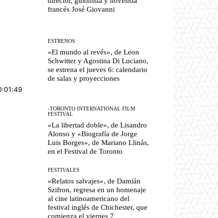
director, guionista y novelista
francés José Giovanni
ESTRENOS
«El mundo al revés», de Leon
Schwitter y Agostina Di Luciano,
se estrena el jueves 6: calendario
de salas y proyecciones
0:01:49
-TORONTO INTERNATIONAL FILM
FESTIVAL
«La libertad doble», de Lisandro
Alonso y «Biografía de Jorge
Luis Borges», de Mariano Llinás,
en el Festival de Toronto
FESTIVALES
«Relatos salvajes», de Damián
Szifron, regresa en un homenaje
al cine latinoamericano del
festival inglés de Chichester, que
comienza el viernes 7