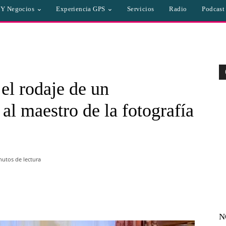
a Y Negocios
Experiencia GPS
Servicios
Radio
Podcast
el rodaje de un
al maestro de la fotografía
utos de lectura
WhatsApp
Linkedin
Email
N