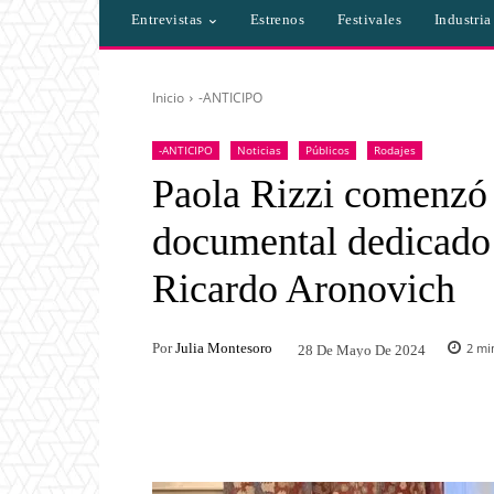
Entrevistas
Estrenos
Festivales
Industri
Inicio
-ANTICIPO
-ANTICIPO
Noticias
Públicos
Rodajes
Paola Rizzi comenzó 
documental dedicado 
Ricardo Aronovich
Por
Julia Montesoro
2
min
28 De Mayo De 2024
Facebook
Twitter