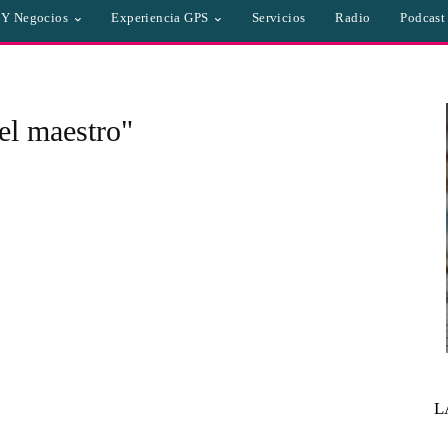
a Y Negocios
Experiencia GPS
Servicios
Radio
Podcast
el maestro"
L