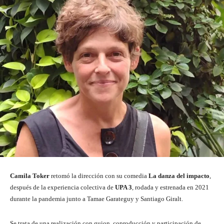
Camila Toker
retomó la dirección con su comedia
La danza del impacto
,
después de la experiencia colectiva de
UPA 3
, rodada y estrenada en 2021
durante la pandemia junto a Tamae Garateguy y Santiago Giralt.
Se trata de una realización con guion, coproducción y participación de