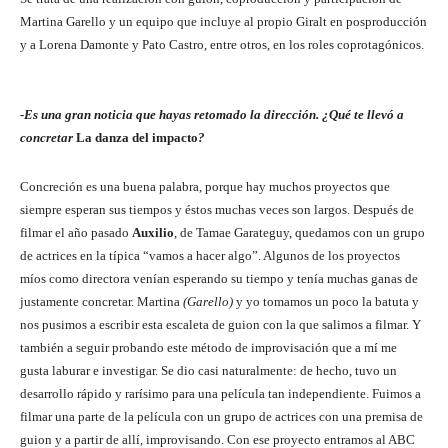
Martina Garello y un equipo que incluye al propio Giralt en posproducción
y a Lorena Damonte y Pato Castro, entre otros, en los roles coprotagónicos.
-Es una gran noticia que hayas retomado la dirección. ¿Qué te llevó a
concretar
La danza del impacto
?
Concreción es una buena palabra, porque hay muchos proyectos que
siempre esperan sus tiempos y éstos muchas veces son largos. Después de
filmar el año pasado
Auxilio
, de Tamae Garateguy, quedamos con un grupo
de actrices en la típica “vamos a hacer algo”. Algunos de los proyectos
míos como directora venían esperando su tiempo y tenía muchas ganas de
justamente concretar. Martina
(Garello)
y yo tomamos un poco la batuta y
nos pusimos a escribir esta escaleta de guion con la que salimos a filmar. Y
también a seguir probando este método de improvisación que a mí me
gusta laburar e investigar. Se dio casi naturalmente: de hecho, tuvo un
desarrollo rápido y rarísimo para una película tan independiente. Fuimos a
filmar una parte de la película con un grupo de actrices con una premisa de
guion y a partir de allí, improvisando. Con ese proyecto entramos al ABC