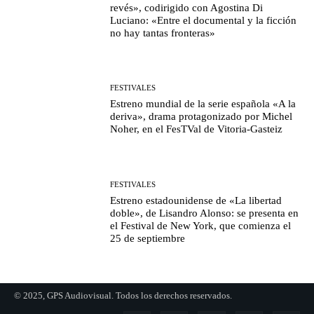
revés», codirigido con Agostina Di
Luciano: «Entre el documental y la ficción
no hay tantas fronteras»
FESTIVALES
Estreno mundial de la serie española «A la
deriva», drama protagonizado por Michel
Noher, en el FesTVal de Vitoria-Gasteiz
FESTIVALES
Estreno estadounidense de «La libertad
doble», de Lisandro Alonso: se presenta en
el Festival de New York, que comienza el
25 de septiembre
© 2025, GPS Audiovisual. Todos los derechos reservados.