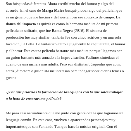
Son búsquedas diferentes. Ahora escribí mucho del humor y algo del
absurdo. En el caso de
Marga Maier
busqué probar algo del policial, que
es un género que me fascina y del western, en ese contexto de campo.
La
danza del impacto
es quizás es como la hermana madura de mi primera
película en solitario, que fue
Rama Negra
(2010)
. El sistema de
producción fue muy similar: también fue con cinco actrices y en una sola
locación, El Delta. Lo fantástico entró a jugar entre lo inquietante, el humor
y el horror. Esta es una película bastante más madura porque llegamos con
un guion bastante más armado a la improvisación. Pudimos sintetizar el
cuento de una manera más adulta. Pero son distintas búsquedas que como
actriz, directora o guionista me interesan para indagar sobre ciertos temas o
gustos.
-¿Por qué priorizás la formación de los equipos con la que solés trabajar
a la hora de encarar una película?
Me pasa casi naturalmente que me junto con gente con la que logramos un
lenguaje común. En este caso, vuelven a aparecer dos personajes muy
importantes que son Fernando Tur, que hace la música original. Con él