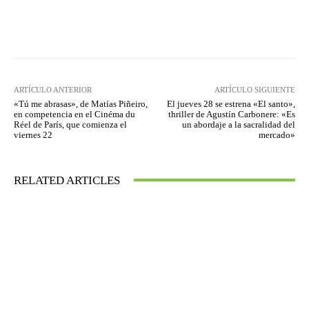
Facebook
Twitter
WhatsApp
ARTÍCULO ANTERIOR
ARTÍCULO SIGUIENTE
«Tú me abrasas», de Matías Piñeiro,
El jueves 28 se estrena «El santo»,
en competencia en el Cinéma du
thriller de Agustín Carbonere: «Es
Réel de París, que comienza el
un abordaje a la sacralidad del
viernes 22
mercado»
RELATED ARTICLES