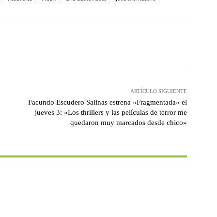
witter
WhatsApp
Linkedin
Email
ARTÍCULO SIGUIENTE
Facundo Escudero Salinas estrena «Fragmentada» el
jueves 3: «Los thrillers y las películas de terror me
quedaron muy marcados desde chico»