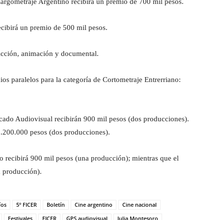
argometraje Argentino recibirá un premio de 700 mil pesos.
cibirá un premio de 500 mil pesos.
ficción, animación y documental.
ios paralelos para la categoría de Cortometraje Entrerriano:
cado Audiovisual recibirán 900 mil pesos (dos producciones).
1.200.000 pesos (dos producciones).
o recibirá 900 mil pesos (una producción); mientras que el
a producción).
íos
5º FICER
Boletín
Cine argentino
Cine nacional
Festivales
FICER
GPS audiovisual
Julia Montesoro