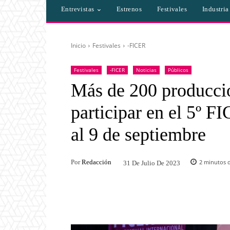
Entrevistas
Estrenos
Festivales
Industri
Inicio
Festivales
-FICER
Festivales
-FICER
Noticias
Públicos
Más de 200 produccio
participar en el 5º FI
al 9 de septiembre
Por
Redacción
2
minutos d
31 De Julio De 2023
Facebook
Twitter