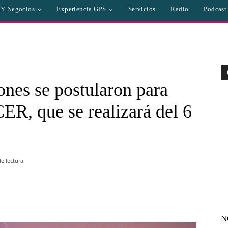
a Y Negocios
Experiencia GPS
Servicios
Radio
Podcast
nes se postularon para
CER, que se realizará del 6
e lectura
WhatsApp
Linkedin
Email
N