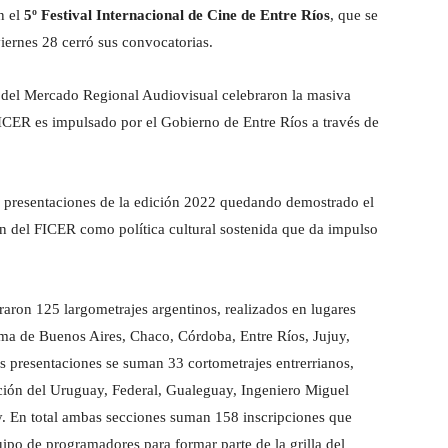
n el
5º Festival Internacional de Cine de Entre Ríos
, que se
iernes 28 cerró sus convocatorias.
ón del Mercado Regional Audiovisual celebraron la masiva
 FICER es impulsado por el Gobierno de Entre Ríos a través de
s presentaciones de la edición 2022 quedando demostrado el
ión del FICER como política cultural sostenida que da impulso
raron 125 largometrajes argentinos, realizados en lugares
a de Buenos Aires, Chaco, Córdoba, Entre Ríos, Jujuy,
 presentaciones se suman 33 cortometrajes entrerrianos,
ción del Uruguay, Federal, Gualeguay, Ingeniero Miguel
y. En total ambas secciones suman 158 inscripciones que
uipo de programadores para formar parte de la grilla del