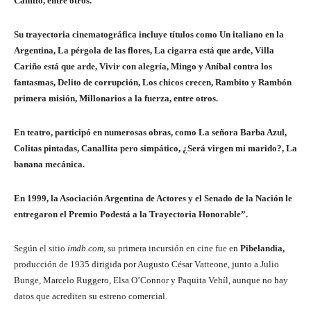
Camilo, entre otros.
Su trayectoria cinematográfica incluye títulos como Un italiano en la
Argentina, La pérgola de las flores, La cigarra está que arde, Villa
Cariño está que arde, Vivir con alegría, Mingo y Aníbal contra los
fantasmas, Delito de corrupción, Los chicos crecen, Rambito y Rambón
primera misión, Millonarios a la fuerza, entre otros.
En teatro, participó en numerosas obras, como La señora Barba Azul,
Colitas pintadas, Canallita pero simpático, ¿Será virgen mi marido?, La
banana mecánica.
En 1999, la Asociación Argentina de Actores y el Senado de la Nación le
entregaron el Premio Podestá a la Trayectoria Honorable”.
Según el sitio
imdb.com
, su primera incursión en cine fue en
Pibelandia,
producción de 1935 dirigida por Augusto César Vatteone, junto a Julio
Bunge, Marcelo Ruggero, Elsa O’Connor y Paquita Vehíl, aunque no hay
datos que acrediten su estreno comercial.