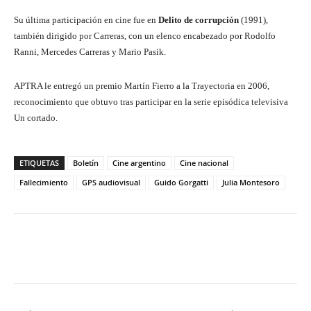
Su última participación en cine fue en
Delito de corrupción
(1991),
también dirigido por Carreras, con un elenco encabezado por Rodolfo
Ranni, Mercedes Carreras y Mario Pasik.
APTRA le entregó un premio Martín Fierro a la Trayectoria en 2006,
reconocimiento que obtuvo tras participar en la serie episódica televisiva
Un cortado.
ETIQUETAS
Boletín
Cine argentino
Cine nacional
Fallecimiento
GPS audiovisual
Guido Gorgatti
Julia Montesoro
Facebook
Twitter
WhatsApp