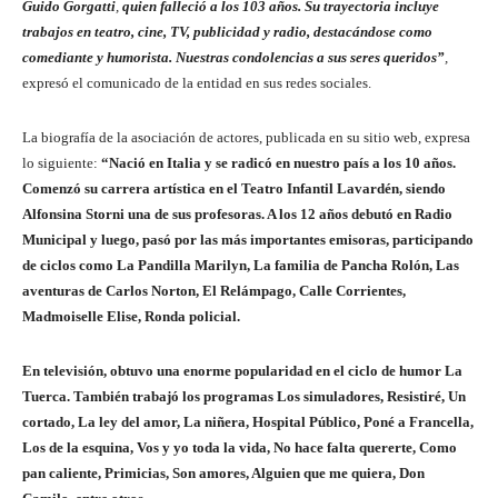
Guido Gorgatti
,
quien falleció a los 103 años. Su trayectoria incluye
trabajos en teatro, cine, TV, publicidad y radio, destacándose como
comediante y humorista.
Nuestras condolencias a sus seres queridos”
,
expresó el comunicado de la entidad en sus redes sociales.
La biografía de la asociación de actores, publicada en su sitio web, expresa
lo siguiente:
“Nació en Italia y se radicó en nuestro país a los 10 años.
Comenzó su carrera artística en el Teatro Infantil Lavardén, siendo
Alfonsina Storni una de sus profesoras. A los 12 años debutó en Radio
Municipal y luego, pasó por las más importantes emisoras, participando
de ciclos como La Pandilla Marilyn, La familia de Pancha Rolón, Las
aventuras de Carlos Norton, El Relámpago, Calle Corrientes,
Madmoiselle Elise, Ronda policial.
En televisión, obtuvo una enorme popularidad en el ciclo de humor La
Tuerca. También trabajó los programas Los simuladores, Resistiré, Un
cortado, La ley del amor, La niñera, Hospital Público, Poné a Francella,
Los de la esquina, Vos y yo toda la vida, No hace falta quererte, Como
pan caliente, Primicias, Son amores, Alguien que me quiera, Don