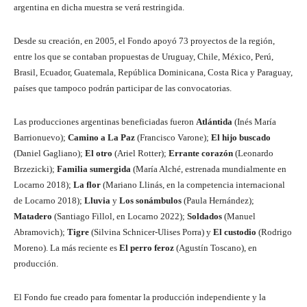
argentina en dicha muestra se verá restringida.
Desde su creación, en 2005, el Fondo apoyó 73 proyectos de la región,
entre los que se contaban propuestas de Uruguay, Chile, México, Perú,
Brasil, Ecuador, Guatemala, República Dominicana, Costa Rica y Paraguay,
países que tampoco podrán participar de las convocatorias.
Las producciones argentinas beneficiadas fueron
Atlántida
(Inés María
Barrionuevo);
Camino a La Paz
(Francisco Varone);
El hijo buscado
(Daniel Gagliano);
El otro
(Ariel Rotter);
Errante corazón
(Leonardo
Brzezicki);
Familia sumergida
(María Alché, estrenada mundialmente en
Locarno 2018);
La flor
(Mariano Llinás, en la competencia internacional
de Locarno 2018);
Lluvia
y
Los sonámbulos
(Paula Hernández);
Matadero
(Santiago Fillol, en Locarno 2022);
Soldados
(Manuel
Abramovich);
Tigre
(Silvina Schnicer-Ulises Porra) y
El custodio
(Rodrigo
Moreno). La más reciente es
El perro feroz
(Agustín Toscano), en
producción.
El Fondo fue creado para fomentar la producción independiente y la