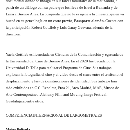
documental donde se indaga en sus raíces familiares de la realizadora, a
partir de un diálogo con su padre que los lleva de Israel a Rumania y de
Lima a Buenos Aires. La búsqueda que no le es ajena a la cineasta, quien ya
buceó en su genealogía en un corto previo,
Pasaporte alemán.
Cuenta con
la participación Robert Gottlieb y Luis Garay Guevara, además de la
directora.
Yaela Gottlieb es licenciada en Ciencias de la Comunicación y egresada de
la Universidad del Cine de Buenos Aires. En el 2020 fue becada por la
Universidad Di Tella para realizar el Programa de Cine. Sus trabajos
exploran la fotografía, el cine y el video desde el cruce entre el territorio, el
desplazamiento y las (de)construcciones de identidad. Sus trabajos han
sido exhibidos en C.C. Recoleta, Proa 21, Arco Madrid, MAR, Museo de
Arte Contemporáneo, Alchemy Film and Moving Image Festival,
Guadalajara, entre otros.
COMPETENCIA INTERNACIONAL DE LARGOMETRAJES
Mejor Película