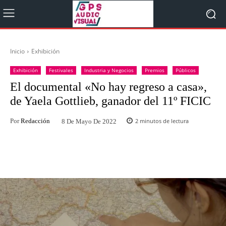
Inicio
Exhibición
Exhibición
Festivales
Industria y Negocios
Premios
Públicos
El documental «No hay regreso a casa»,
de Yaela Gottlieb, ganador del 11º FICIC
Por
Redacción
2
minutos de lectura
8 De Mayo De 2022
Facebook
Twitter
WhatsApp