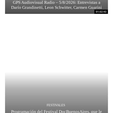
GPS Audiovisual Radio – 5/8/2026: Entrevistas a
Darío Grandinetti, Leon Schwitter, Carmen Guarini
01:02:43
FESTIVALES
Programación del Festival DocBuenosAires, que le