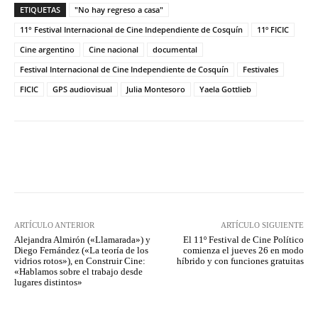
ETIQUETAS
"No hay regreso a casa"
11° Festival Internacional de Cine Independiente de Cosquín
11º FICIC
Cine argentino
Cine nacional
documental
Festival Internacional de Cine Independiente de Cosquín
Festivales
FICIC
GPS audiovisual
Julia Montesoro
Yaela Gottlieb
Facebook
Twitter
WhatsApp
ARTÍCULO ANTERIOR
ARTÍCULO SIGUIENTE
Alejandra Almirón («Llamarada») y
El 11º Festival de Cine Político
Diego Fernández («La teoría de los
comienza el jueves 26 en modo
vidrios rotos»), en Construir Cine:
híbrido y con funciones gratuitas
«Hablamos sobre el trabajo desde
lugares distintos»