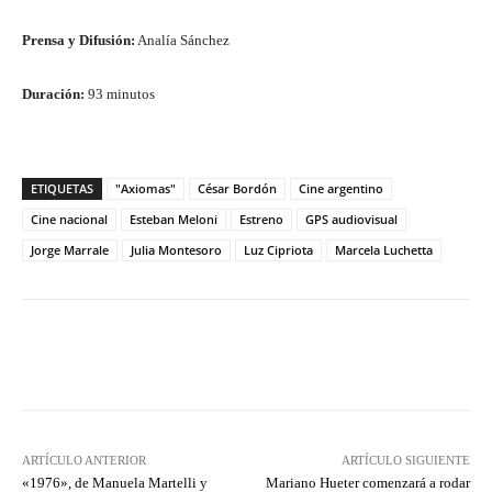
Prensa y Difusión:
Analía Sánchez
Duración:
93 minutos
ETIQUETAS
"Axiomas"
César Bordón
Cine argentino
Cine nacional
Esteban Meloni
Estreno
GPS audiovisual
Jorge Marrale
Julia Montesoro
Luz Cipriota
Marcela Luchetta
Facebook
Twitter
WhatsApp
ARTÍCULO ANTERIOR
ARTÍCULO SIGUIENTE
«1976», de Manuela Martelli y
Mariano Hueter comenzará a rodar