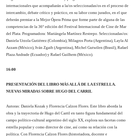
internacionales que acompañarán a la/os seleccionadas/os en el proceso de
intercambio, debate crítico y práctico, en su labor como jurados, en el que
deberán premiar a la Mejor Ópera Prima que forme parte de alguna de las
competencias de la 36° edición del Festival Internacional de Cine de Mar
del Plata. Programadora: Mariángela Martínez Restrepo. Seleccionadas/os:
Daniela Urzola Gutiérrez (Colombia), Milagros Porta (Argentina), Layla Al
Azzam (México), Iván Zgaib (Argentina), Michel Gutwilen (Brasil), Rafael
Plaza Andrade (Ecuador) y Rafael Guilhem (México).
16:00
PRESENTACIÓN DEL LIBRO MÁS ALLÁ DE LA ESTRELLA.
NUEVAS MIRADAS SOBRE HUGO DEL CARRIL
Autoras: Daniela Kozak y Florencia Calzon Flores. Este libro aborda la
obra y la trayectoria de Hugo del Carril en tanto figura fundamental del
campo político-cultural argentino del siglo XX, explora sus facetas como
estrella popular y como director de cine, así como su relación con la
política. Con Florencia Calzon Flores (historiadora, docente e