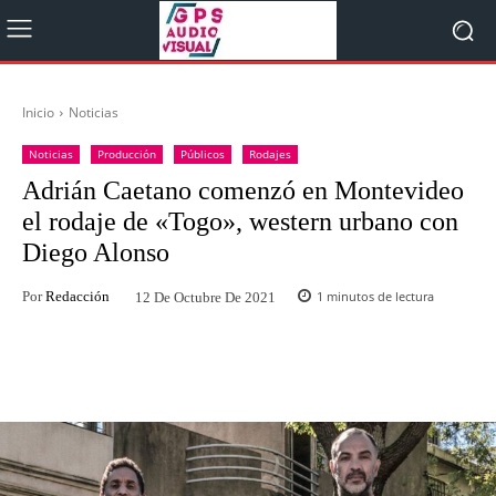
Inicio
Noticias
Noticias
Producción
Públicos
Rodajes
Adrián Caetano comenzó en Montevideo
el rodaje de «Togo», western urbano con
Diego Alonso
Por
Redacción
1
minutos de lectura
12 De Octubre De 2021
Facebook
Twitter
WhatsApp