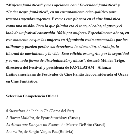
“Mujeres fantásticas” y más opciones, con “Diversidad fantástica” y
“Poder negro fantástico”, en un encantamiento ético-político para
traernos agendas urgentes. Y vemos este pionero en el cine fantástico
como una misión. Pero lo que faltaba era el tono, el color, el gusto y el
look de un festival construido 100% por mujeres. Especialmente ahora, en
este momento en que las mujeres en Afganistán están amenazadas por los
talibanes y pueden perder sus derechos a la educación, el trabajo, la
libertad de movimiento y la vida. Esta edición es un grito por la seguridad
y contra toda forma de discriminación y abuso”
, destacó Mónica Trigo,
directora del Festival y presidenta de FANTLATAM – Alianza
Latinoamericana de Festivales de Cine Fantástico, considerada el Oscar
en Cine Fantástico.
Selección Competencia Oficial
8 Suspeitos
, de Inchun Oh (Corea del Sur)
A Harpa Maldita
, de Pyotr Struchkov (Rusia)
As Almas que Dançam no Escuro
, de Marcos DeBrito (Brasil)
Anomalia
, de Sergio Vargas Paz (Bolivia)