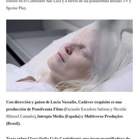
exhibe en el Cineteatro São Luiz y a través de las plataformas Innsaei.TV y
Spcine Play.
Con dirección y guion de
Lucía Vassallo, Cadáver exquisito
es una
producción de
Pensilvania Films
(
Facundo Escudero Salinas y Nicolás
Münzel Camaño)
,
Intropía Media
(España) y
Multiverso Produções
(Brasil).
Trata sobre Clara (Sofía Gala Castiglione), una joven maquilladora de