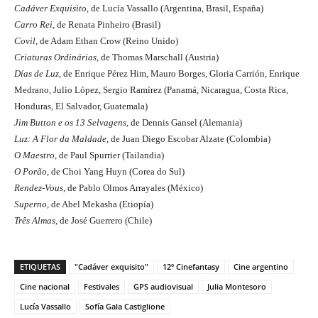
Cadáver Exquisito
, de Lucía Vassallo (Argentina, Brasil, España)
Carro Rei
, de Renata Pinheiro (Brasil)
Covil
, de Adam Ethan Crow (Reino Unido)
Criaturas Ordinárias
, de Thomas Marschall (Austria)
Días de Luz
, de Enrique Pérez Him, Mauro Borges, Gloria Carrión, Enrique
Medrano, Julio López, Sergio Ramírez (Panamá, Nicaragua, Costa Rica,
Honduras, El Salvador, Guatemala)
Jim Button e os 13 Selvagens
, de Dennis Gansel (Alemania)
Luz: A Flor da Maldade
, de Juan Diego Escobar Alzate (Colombia)
O Maestro
, de Paul Spurrier (Tailandia)
O Porão
, de Choi Yang Huyn (Corea do Sul)
Rendez-Vous
, de Pablo Olmos Arrayales (México)
Superno
, de Abel Mekasha (Etiopía)
Três Almas
, de José Guerrero (Chile)
ETIQUETAS
"Cadáver exquisito"
12º Cinefantasy
Cine argentino
Cine nacional
Festivales
GPS audiovisual
Julia Montesoro
Lucía Vassallo
Sofía Gala Castiglione