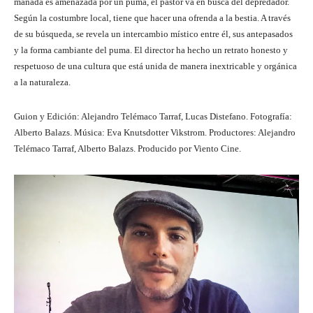
manada es amenazada por un puma, el pastor va en busca del depredador.
Según la costumbre local, tiene que hacer una ofrenda a la bestia. A través
de su búsqueda, se revela un intercambio místico entre él, sus antepasados ​​
y la forma cambiante del puma. El director ha hecho un retrato honesto y
respetuoso de una cultura que está unida de manera inextricable y orgánica
a la naturaleza.
Guion y Edición: Alejandro Telémaco Tarraf, Lucas Distefano. Fotografía:
Alberto Balazs. Música: Eva Knutsdotter Vikstrom. Productores: Alejandro
Telémaco Tarraf, Alberto Balazs. Producido por Viento Cine.