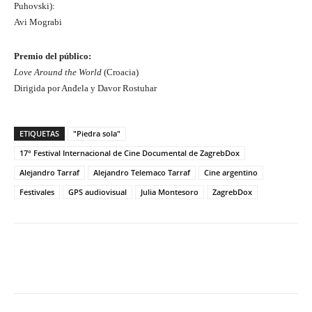
Puhovski):
Avi Mograbi
Premio del público:
Love Around the World
(Croacia)
Dirigida por Anđela y Davor Rostuhar
ETIQUETAS
"Piedra sola"
17° Festival Internacional de Cine Documental de ZagrebDox
Alejandro Tarraf
Alejandro Telemaco Tarraf
Cine argentino
Festivales
GPS audiovisual
Julia Montesoro
ZagrebDox
Facebook
Twitter
WhatsApp