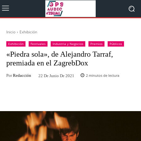
Inicio
Exhibición
Exhibición
Festivales
Industria y Negocios
Premios
Públicos
«Piedra sola», de Alejandro Tarraf,
premiada en el ZagrebDox
Por
Redacción
2
minutos de lectura
22 De Junio De 2021
Facebook
Twitter
WhatsApp