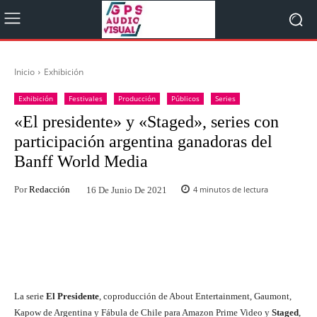
Inicio
Exhibición
Exhibición
Festivales
Producción
Públicos
Series
«El presidente» y «Staged», series con
participación argentina ganadoras del
Banff World Media
Por
Redacción
4
minutos de lectura
16 De Junio De 2021
Facebook
Twitter
WhatsApp
La serie
El Presidente
, coproducción de About Entertainment, Gaumont,
Kapow de Argentina y Fábula de Chile para Amazon Prime Video y
Staged
,