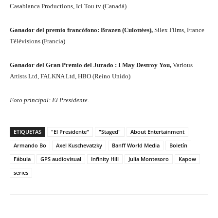
Casablanca Productions, Ici Tou.tv (Canadá)
Ganador del premio francófono: Brazen (Culottées),
Silex Films, France
Télévisions (Francia)
Ganador del Gran Premio del Jurado : I May Destroy You,
Various
Artists Ltd, FALKNA Ltd, HBO (Reino Unido)
Foto principal: El Presidente.
ETIQUETAS
"El Presidente"
"Staged"
About Entertainment
Armando Bo
Axel Kuschevatzky
Banff World Media
Boletín
Fábula
GPS audiovisual
Infinity Hill
Julia Montesoro
Kapow
series