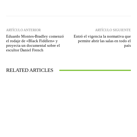
Facebook
Twitter
WhatsApp
ARTÍCULO ANTERIOR
ARTÍCULO SIGUIENTE
Eduardo Montes-Bradley comenzó
Entró el vigencia la normativa que
el rodaje de «Black Fiddlers» y
permite abrir las salas en todo el
proyecta un documental sobre el
país
escultor Daniel French
RELATED ARTICLES