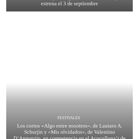
estrena el 3 de septiembre
FESTIVALES
Los cortos «Algo entre nosotros», de Lautaro A.
Schurjin y «Mis olvidados», de Valentino
D’Annunzio, en competencia en el Acocollona’t de