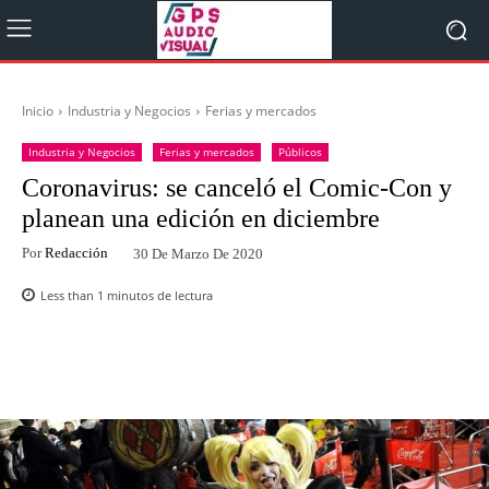
Inicio
Industria y Negocios
Ferias y mercados
Industria y Negocios
Ferias y mercados
Públicos
Coronavirus: se canceló el Comic-Con y
planean una edición en diciembre
Por
Redacción
30 De Marzo De 2020
Less than 1
minutos de lectura
Facebook
Twitter
WhatsApp