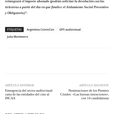
reintegrará el importe abonado (podrán solicitar la devolución con las
ticketeras a partir del día en que finalice el Aislamiento Social Preventivo
y Obligatorio)”.
ETIQUETAS
Argentina ComicCon
GPS audiovisual
Julia Montesoro
Facebook
Twitter
WhatsApp
ARTÍCULO ANTERIOR
ARTÍCULO SIGUIENTE
Emergencia del sector audiovisual:
Nominaciones de los Premios
carta de las entidades del cine al
Cóndor: «Las buenas intenciones»,
INCAA
con 14 candidaturas