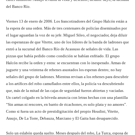
del Banco Río.
Viernes 13 de enero de 2006. Los francotiradores del Grupo Halcón están a
la espera de una orden. Más de tres centenares de policías diseminados por
el lugar aguardan la voz de su jefe. Miguel Sileo, el negociador, deja diluir
las esperanzas de que Vitette, uno de los líderes de la banda de ladrones que
entró a la sucursal del Banco Río de Acassuso de señales de vida. Las
pizzas que había pedido como condición se habían enfriado. El grupo
Halcón recibe la orden y entra: se encuentran con lo inesperado. Armas de
juguete y una veintena de rehenes asustados los esperan dentro; no hay
señales del grupo de ladrones. Mientras revisan a los rehenes para descubrir
a los artífices del robo camuflados entre ellos, la policía va descubriendo
que, más de la mitad de las cajas de seguridad fueron abiertas y vaciadas.
Un cartel colgado en la bóveda anuncia con letras hechas con una plantilla
“Sin armas ni rencores, en barrio de ricachones, es solo plata y no amores”.
Como si fuera un acto de prestidigitación del propio Houdini, Vitette,
Araujo, De La Torre, Debauza, Marciano y El Gaita han desaparecido.
Solo un eslabón queda suelto. Meses después del robo, La Turca, esposa de