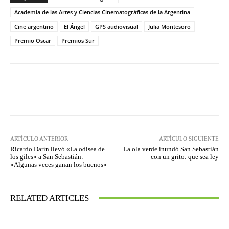
Academia de las Artes y Ciencias Cinematográficas de la Argentina
Cine argentino
El Ángel
GPS audiovisual
Julia Montesoro
Premio Oscar
Premios Sur
Facebook
Twitter
WhatsApp
ARTÍCULO ANTERIOR
ARTÍCULO SIGUIENTE
Ricardo Darín llevó «La odisea de
La ola verde inundó San Sebastián
los giles» a San Sebastián:
con un grito: que sea ley
«Algunas veces ganan los buenos»
RELATED ARTICLES