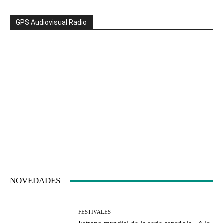
GPS Audiovisual Radio
NOVEDADES
FESTIVALES
Estreno mundial de la serie española «A la