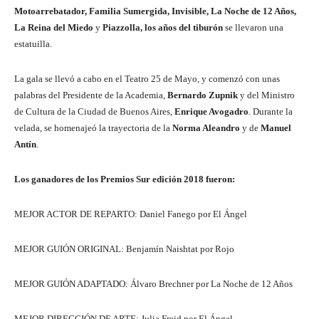
Motoarrebatador, Familia Sumergida, Invisible, La Noche de 12 Años,
La Reina del Miedo
y
Piazzolla, los años del tiburón
se llevaron una
estatuilla.
La gala se llevó a cabo en el Teatro 25 de Mayo, y comenzó con unas
palabras del Presidente de la Academia,
Bernardo Zupnik
y del Ministro
de Cultura de la Ciudad de Buenos Aires,
Enrique Avogadro
. Durante la
velada, se homenajeó la trayectoria de la
Norma Aleandro
y de
Manuel
Antín
.
Los ganadores de los Premios Sur edición 2018 fueron:
MEJOR ACTOR DE REPARTO: Daniel Fanego por El Ángel
MEJOR GUIÓN ORIGINAL: Benjamín Naishtat por Rojo
MEJOR GUIÓN ADAPTADO: Álvaro Brechner por La Noche de 12 Años
MEJOR DIRECCIÓN DE ARTE: Julia Freid por El Ángel