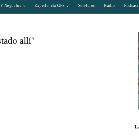
a Y Negocios
Experiencia GPS
Servicios
Radio
Podcast
tado allí"
L