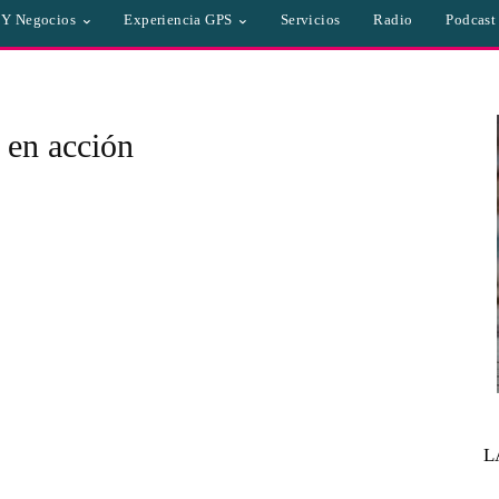
a Y Negocios
Experiencia GPS
Servicios
Radio
Podcast
 en acción
L