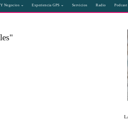
a Y Negocios
Experiencia GPS
Servicios
Radio
Podcast
les"
L