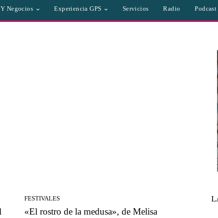
a Y Negocios
Experiencia GPS
Servicios
Radio
Podcast
L
FESTIVALES
l
«El rostro de la medusa», de Melisa