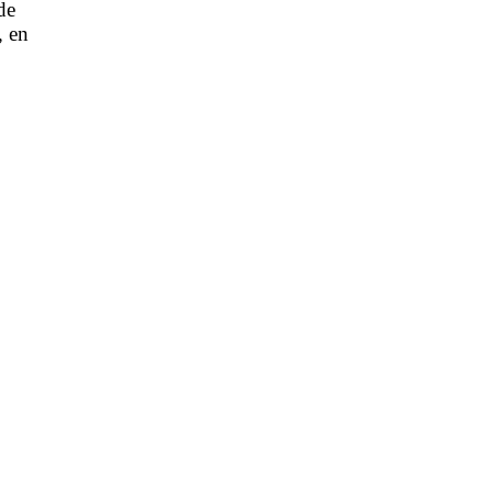
de
, en