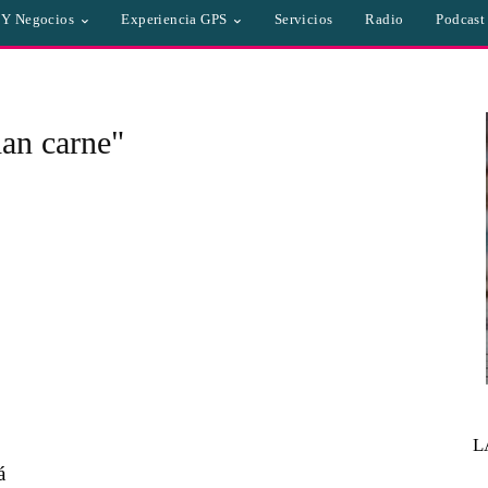
a Y Negocios
Experiencia GPS
Servicios
Radio
Podcast
dan carne"
L
á