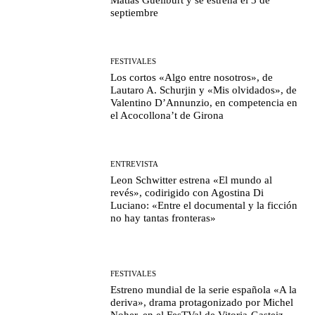
septiembre
FESTIVALES
Los cortos «Algo entre nosotros», de
Lautaro A. Schurjin y «Mis olvidados», de
Valentino D’Annunzio, en competencia en
el Acocollona’t de Girona
ENTREVISTA
Leon Schwitter estrena «El mundo al
revés», codirigido con Agostina Di
Luciano: «Entre el documental y la ficción
no hay tantas fronteras»
FESTIVALES
Estreno mundial de la serie española «A la
deriva», drama protagonizado por Michel
Noher, en el FesTVal de Vitoria-Gasteiz