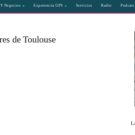
a Y Negocios
Experiencia GPS
Servicios
Radio
Podcast
res de Toulouse
L