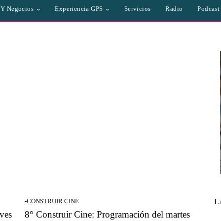
a Y Negocios
Experiencia GPS
Servicios
Radio
Podcast
L
-CONSTRUIR CINE
eves
8° Construir Cine: Programación del martes