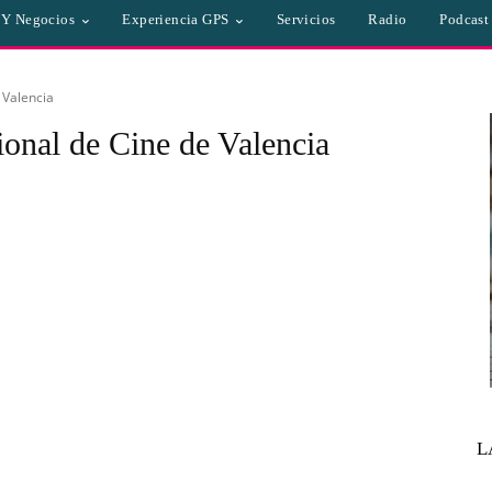
a Y Negocios
Experiencia GPS
Servicios
Radio
Podcast
 Valencia
cional de Cine de Valencia
L