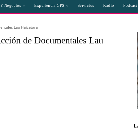
a Y Negocios
Experiencia GPS
Servicios
Radio
Podcast
entales Lau Haizetara
ucción de Documentales Lau
L