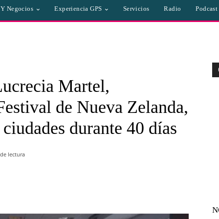
a Y Negocios
Experiencia GPS
Servicios
Radio
Podcast
Lucrecia Martel,
 Festival de Nueva Zelanda,
 ciudades durante 40 días
de lectura
WhatsApp
Linkedin
Email
N