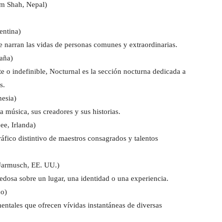
am Shah, Nepal)
entina)
ue narran las vidas de personas comunes y extraordinarias.
paña)
e o indefinible, Nocturnal es la sección nocturna dedicada a
s.
nesia)
a música, sus creadores y sus historias.
ee, Irlanda)
áfico distintivo de maestros consagrados y talentos
 Jarmusch, EE. UU.)
vedosa sobre un lugar, una identidad o una experiencia.
no)
entales que ofrecen vívidas instantáneas de diversas