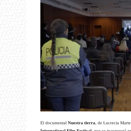
El documental
Nuestra tierra
, de Lucrecia Marte
International Film Festival,
que se inaugurará e