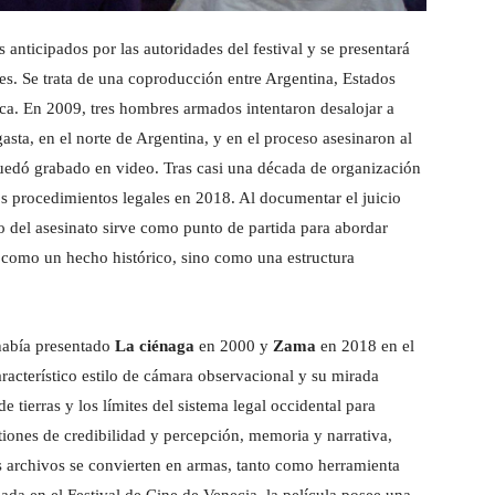
s anticipados por las autoridades del festival y se presentará
es. Se trata de una coproducción entre Argentina, Estados
ca. En 2009, tres hombres armados intentaron desalojar a
a, en el norte de Argentina, y en el proceso asesinaron al
quedó grabado en video. Tras casi una década de organización
los procedimientos legales en 2018. Al documentar el juicio
o del asesinato sirve como punto de partida para abordar
 como un hecho histórico, sino como una estructura
había presentado
La ciénaga
en 2000 y
Zama
en 2018 en el
 característico estilo de cámara observacional y su mirada
e tierras y los límites del sistema legal occidental para
tiones de credibilidad y percepción, memoria y narrativa,
 archivos se convierten en armas, tanto como herramienta
ada en el Festival de Cine de Venecia, la película posee una