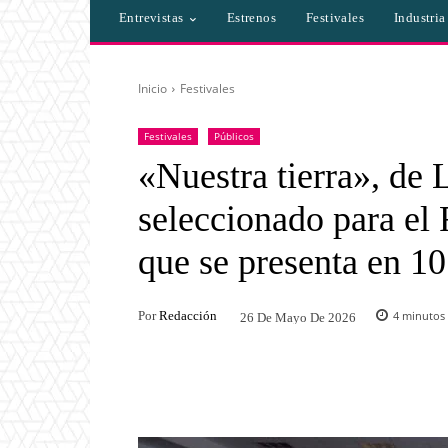
Entrevistas
Estrenos
Festivales
Industri
Inicio
Festivales
Festivales
Públicos
«Nuestra tierra», de 
seleccionado para el
que se presenta en 10
Por
Redacción
4
minutos 
26 De Mayo De 2026
Facebook
Twitter