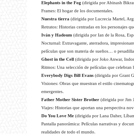
Elephants in the Fog
(dirigida por Abinash Bikr
Frames: El hogar de los documentales.
Nuestra tierra
(dirigida por Lucrecia Martel, Arg
Retratos: Historias centradas en los personajes q
Iván y Hadoum
(dirigida por Ian de la Rosa, Es
Nocturnal: Extravagante, aterradora, impresionant
películas que son materia de sueños… o pesadilla
Ghost in the Cell
(dirigida por Joko Anwar, Indo
Ritmos: Una selección de películas que celebran l
Everybody Digs Bill Evans
(dirigida por Grant G
Visiones: Obras que muestran el estilo cinematogr
emergentes.
Father Mother Sister Brother
(dirigida por Jim
Viajes: Historias que aportan una perspectiva no
Do You Love Me
(dirigida por Lana Daher, Líba
Pantalla panorámica: Películas narrativas y docum
realidades de todo el mundo.