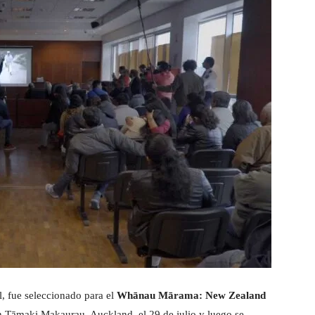
l, fue seleccionado para el
Whānau Mārama: New Zealand
n Tāmaki Makaurau, Auckland, el 29 de julio y luego se