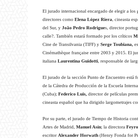
El jurado internacional encargado de elegir a los
directores como
Elena López Riera
, cineasta es
del Sur, y
João Pedro Rodrigue
s, director port
calle?. También estará formado por los críticos
Mi
Cine de Transilvania (TIFF) y
Serge Toubiana,
es
Cinémathèque française entre 2003 y 2015. El jur
italiana
Laurentina Guidotti
, responsable de la
El jurado de la sección Punto de Encuentro está
de la Cátedra de Producción de la Escuela Intern
(Cuba);
Federico Luis,
director de películas pre
cineasta español que ha dirigido largometrajes c
Por su parte, el jurado de Tiempo de Historia con
Artes de Madrid,
Manuel Asín
; la directora
Feyro
escritor
Alexander Horwath
(Henry Fonda for Pr