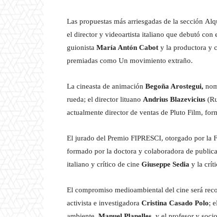
Las propuestas más arriesgadas de la sección Alqu
el director y videoartista italiano que debutó con
guionista
María Antón Cabot
y la productora y
premiadas como Un movimiento extraño.
La cineasta de animación
Begoña Arostegui,
nomi
rueda; el director lituano
Andrius Blazevicius
(R
actualmente director de ventas de Pluto Film, for
El jurado del Premio FIPRESCI, otorgado por la F
formado por la doctora y colaboradora de public
italiano y crítico de cine
Giuseppe Sedia
y la crít
El compromiso medioambiental del cine será recon
activista e investigadora
Cristina Casado Polo
; 
ambiente,
Manuel Planelles,
y el profesor y soci