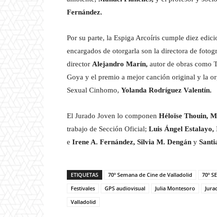
Fernández.
Por su parte, la Espiga Arcoíris cumple diez edi
encargados de otorgarla son la directora de fotogr
director
Alejandro Marín,
autor de obras como T
Goya y el premio a mejor canción original y la o
Sexual Cinhomo,
Yolanda Rodríguez Valentín.
El Jurado Joven lo componen
Héloïse Thouin, 
trabajo de Sección Oficial;
Luis Ángel Estalayo,
e
Irene A. Fernández, Silvia M. Dengán
y
Santi
ETIQUETAS
70º Semana de Cine de Valladolid
70º S
Festivales
GPS audiovisual
Julia Montesoro
Jura
Valladolid