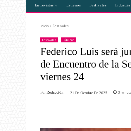
Entrevistas
Estrenos
Festivales
Industri
Inicio
Festivales
Festivales
Públicos
Federico Luis será ju
de Encuentro de la S
viernes 24
Por
Redacción
3
minuto
21 De Octubre De 2025
Facebook
Twitter