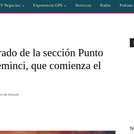
a Y Negocios
Experiencia GPS
Servicios
Radio
Podcast
rado de la sección Punto
eminci, que comienza el
s de lectura
WhatsApp
Linkedin
Email
N