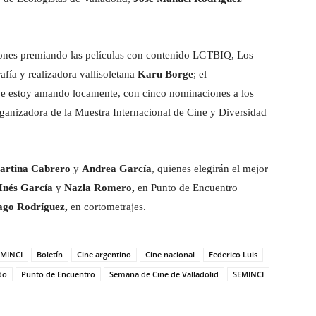
ciones premiando las películas con contenido LGTBIQ, Los
afía y realizadora vallisoletana
Karu Borge
; el
e estoy amando locamente, con cinco nominaciones a los
rganizadora de la Muestra Internacional de Cine y Diversidad
Martina Cabrero
y
Andrea García
, quienes elegirán el mejor
 Inés García
y
Nazla Romero,
en Punto de Encuentro
ago Rodríguez,
en cortometrajes.
EMINCI
Boletín
Cine argentino
Cine nacional
Federico Luis
do
Punto de Encuentro
Semana de Cine de Valladolid
SEMINCI