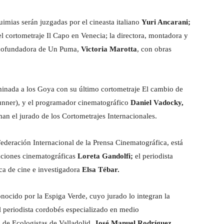
imias serán juzgadas por el cineasta italiano
Yuri Ancarani;
 el cortometraje Il Capo en Venecia; la directora, montadora y
 cofundadora de Un Puma,
Victoria Marotta
, con obras
nada a los Goya con su último cortometraje El cambio de
unner), y el programador cinematográfico
Daniel Vadocky,
man el jurado de los Cortometrajes Internacionales.
ederación Internacional de la Prensa Cinematográfica, está
aciones cinematográficas
Loreta Gandolfi;
el periodista
ica de cine e investigadora
Elsa Tébar.
ocido por la Espiga Verde, cuyo jurado lo integran la
el periodista cordobés especializado en medio
o de Ecologistas de Valladolid,
José Manuel Rodríguez