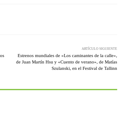
witter
WhatsApp
Linkedin
Email
ARTÍCULO SIGUIENTE
ios
Estrenos mundiales de «Los caminantes de la calle»,
de Juan Martín Hsu y «Cuento de verano», de Matías
Szulanski, en el Festival de Tallinn