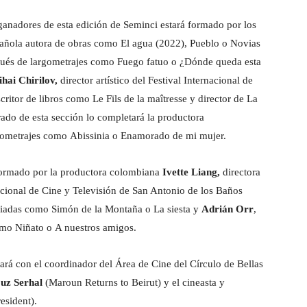
 ganadores de esta edición de Seminci estará formado por los
pañola autora de obras como El agua (2022), Pueblo o Novias
ugués de largometrajes como Fuego fatuo o ¿Dónde queda esta
hai Chirilov,
director artístico del Festival Internacional de
critor de libros como Le Fils de la maîtresse y director de La
ado de esta sección lo completará la productora
rgometrajes como Abissinia o Enamorado de mi mujer.
 formado por la productora colombiana
Ivette Liang,
directora
acional de Cine y Televisión de San Antonio de los Baños
miadas como Simón de la Montaña o La siesta y
Adrián Orr
,
omo Niñato o A nuestros amigos.
tará con el coordinador del Área de Cine del Círculo de Bellas
uz Serhal
(Maroun Returns to Beirut) y el cineasta y
esident).