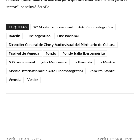
sector”
, concluyó Stabile.
ETIQUETAS
82º Mostra Internazionale d’Arte Cinematografica
Boletín
Cine argentino
Cine nacional
Dirección General de Cine y Audiovisual del Ministerio de Cultura
Festival de Venecia
Fondo
Fondo Italia-Iberoamérica
GPS audiovisual
Julia Montesoro
La Biennale
La Mostra
Mostra Internazionale d’Arte Cinematografica
Roberto Stabile
Venezia
Venice
Facebook
Twitter
WhatsApp
ARTÍCULO ANTERIOR
ARTÍCULO SIGUIENTE