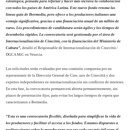
estratégica, pensada para reforzar y hacer más incisiva la colaboración
con todos los países de América Latina. Este nuevo fondo retoma las
líneas guía de Ibermedia, pero ofrece a los productores italianos una
ventaja significativa, gracias a una financiación anual de un millón de
euros. Los procedimientos de candidatura serán ágiles y los tiempos de
desembolso rápidos. La convocatoria será gestionada por el área de
Internacionalización de Cinecittà, con la financiación del Ministerio de
Cultura”,
detalló el Responsable de Internacionalización de Cinecittà /
DGCA MiC en Venecia.
Las solicitudes serán evaluadas por una comisión compuesta por un
representante de la Dirección General de Cine, uno de Cinecittà y dos
expertos independientes en internacionalización sin conflictos de intereses.
En esta fase, la convocatoria permanecerá abierta permanentemente, sin
plazos de presentación fijos, para evitar los largos tiempos de espera que
caracterizaron a Ibermedia.
“Esta es una convocatoria flexible, diseñada para simplificar la vida de
los productores y facilitar el acceso a los fondos. Estamos dispuestos a
realizar ajustes sobre la marcha para que sea cada vez más útil para el