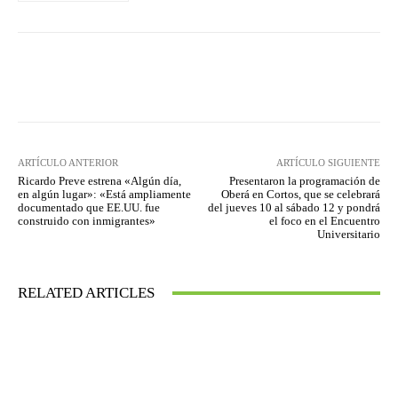
Facebook
Twitter
WhatsApp
ARTÍCULO ANTERIOR
ARTÍCULO SIGUIENTE
Ricardo Preve estrena «Algún día,
Presentaron la programación de
en algún lugar»: «Está ampliamente
Oberá en Cortos, que se celebrará
documentado que EE.UU. fue
del jueves 10 al sábado 12 y pondrá
construido con inmigrantes»
el foco en el Encuentro
Universitario
RELATED ARTICLES