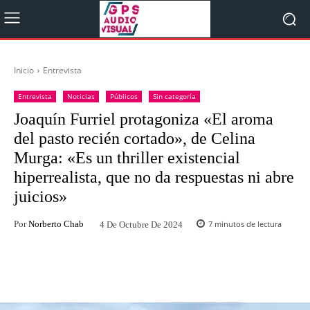
Inicio
Entrevista
Entrevista
Noticias
Públicos
Sin categoría
Joaquín Furriel protagoniza «El aroma
del pasto recién cortado», de Celina
Murga: «Es un thriller existencial
hiperrealista, que no da respuestas ni abre
juicios»
Por
Norberto Chab
7
minutos de lectura
4 De Octubre De 2024
Facebook
Twitter
WhatsApp