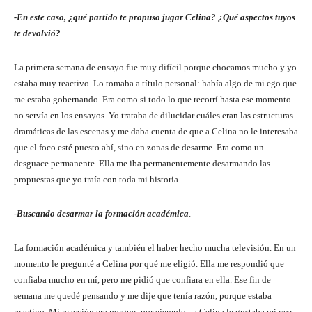
-En este caso, ¿qué partido te propuso jugar Celina? ¿Qué aspectos tuyos
te devolvió?
La primera semana de ensayo fue muy difícil porque chocamos mucho y yo
estaba muy reactivo. Lo tomaba a título personal: había algo de mi ego que
me estaba gobernando. Era como si todo lo que recorrí hasta ese momento
no servía en los ensayos. Yo trataba de dilucidar cuáles eran las estructuras
dramáticas de las escenas y me daba cuenta de que a Celina no le interesaba
que el foco esté puesto ahí, sino en zonas de desarme. Era como un
desguace permanente. Ella me iba permanentemente desarmando las
propuestas que yo traía con toda mi historia.
-Buscando desarmar la formación académica
.
La formación académica y también el haber hecho mucha televisión. En un
momento le pregunté a Celina por qué me eligió. Ella me respondió que
confiaba mucho en mí, pero me pidió que confiara en ella. Ese fin de
semana me quedé pensando y me dije que tenía razón, porque estaba
reactivo. Mi reacción era porque -por ejemplo-, a Celina le gustaba mi voz