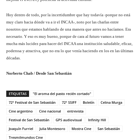
Hoy dentro de todo, por la incertidumbre que hay todavía -porque no está
muy claro hacia dónde va a ir el INCAA-, noto por las charlas entre
nosotros que estamos hablando de una manera que antes no hacíamos. Era
necesario. Y eso es muy bueno, porque de cara al futuro vamos a tener
mucha más lucidez para hacer del INCAA una institución saludable, eficaz,
poderosa y atractiva, que no era lo que venía haciendo en los en las últimas
décadas.
Norberto Chab / Desde San Sebastián
ETIQUETAS
"El aroma del pasto recién cortado"
72° Festival de San Sebastián
72° SSIFF
Boletín
Celina Murga
Cine argentino
Cine nacional
entrevista
Festival de San Sebastián
GPS audiovisual
Infinity Hill
Joaquín Furriel
Julia Montesoro
Mostra Cine
San Sebastián
Tresmilmundos Cine