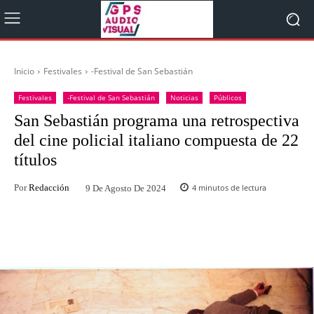
Inicio
Festivales
-Festival de San Sebastián
Festivales
-Festival de San Sebastián
Noticias
Públicos
San Sebastián programa una retrospectiva
del cine policial italiano compuesta de 22
títulos
Por
Redacción
4
minutos de lectura
9 De Agosto De 2024
Facebook
Twitter
WhatsApp