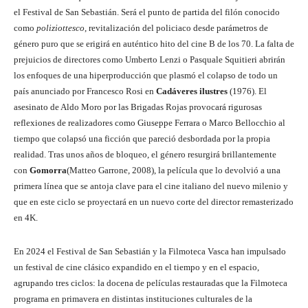
el Festival de San Sebastián. Será el punto de partida del filón conocido
como
poliziottesco
, revitalización del policiaco desde parámetros de
género puro que se erigirá en auténtico hito del cine B de los 70. La falta de
prejuicios de directores como Umberto Lenzi o Pasquale Squitieri abrirán
los enfoques de una hiperproducción que plasmó el colapso de todo un
país anunciado por Francesco Rosi en
Cadáveres ilustres
(1976). El
asesinato de Aldo Moro por las Brigadas Rojas provocará rigurosas
reflexiones de realizadores como Giuseppe Ferrara o Marco Bellocchio al
tiempo que colapsó una ficción que pareció desbordada por la propia
realidad. Tras unos años de bloqueo, el género resurgirá brillantemente
con
Gomorra
(Matteo Garrone, 2008), la película que lo devolvió a una
primera línea que se antoja clave para el cine italiano del nuevo milenio y
que en este ciclo se proyectará en un nuevo corte del director remasterizado
en 4K.
En 2024 el Festival de San Sebastián y la Filmoteca Vasca han impulsado
un festival de cine clásico expandido en el tiempo y en el espacio,
agrupando tres ciclos: la docena de películas restauradas que la Filmoteca
programa en primavera en distintas instituciones culturales de la