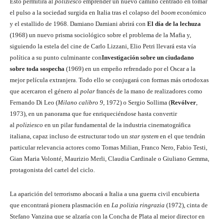
Esto permitirá al
poliziesco
emprender un nuevo camino centrado en tomar
el pulso a la sociedad surgida en Italia tras el colapso del
boom
económico
y el estallido de 1968. Damiano Damiani abrirá con
El día de la lechuza
(1968) un nuevo prisma sociológico sobre el problema de la Mafia y,
siguiendo la estela del cine de Carlo Lizzani, Elio Petri llevará esta vía
política a su punto culminante con
Investigación sobre un ciudadano
sobre toda sospecha
(1969) en un empeño refrendado por el Oscar a la
mejor película extranjera. Todo ello se conjugará con formas más ortodoxas
que acercaron el género al
polar
francés de la mano de realizadores como
Fernando Di Leo (
Milano calibro 9
, 1972) o Sergio Sollima (
Revólver
,
1973), en un panorama que fue enriqueciéndose hasta convertir
al
poliziesco
en un pilar fundamental de la industria cinematográfica
italiana, capaz incluso de estructurar todo un
star system
en el que tendrán
particular relevancia actores como Tomas Milian, Franco Nero, Fabio Testi,
Gian Maria Volonté, Maurizio Merli, Claudia Cardinale o Giuliano Gemma,
protagonista del cartel del ciclo.
La aparición del terrorismo abocará a Italia a una guerra civil encubierta
que encontrará pionera plasmación en
La polizia ringrazia
(1972), cinta de
Stefano Vanzina que se alzaría con la Concha de Plata al mejor director en