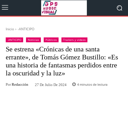
Inicio
-ANTICIPO
-ANTICIPO
Noticias
Públicos
Trailers y videos
Se estrena «Crónicas de una santa
errante», de Tomás Gómez Bustillo: «Es
una historia de fantasmas perdidos entre
la oscuridad y la luz»
Por
Redacción
4
minutos de lectura
27 De Julio De 2024
Facebook
Twitter
WhatsApp