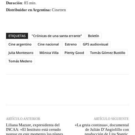
Duración
: 85 min.
Distribuidor en Argentina:
Cinetren
ETIQUETAS
"Crónicas de una santa errante"
Boletín
Cine argentino
Cine nacional
Estreno
GPS audiovisual
Julia Montesoro
Mónica Villa
Plenty Good
Tomás Gómez Bustillo
Tomás Medero
Facebook
Twitter
WhatsApp
ARTÍCULO ANTERIOR
ARTÍCULO SIGUIENTE
Liliana Mazure, expresidenta del
«La gruta continua», documental
INCAA: «El Instituto está cerrado
de Julián D’Angiolillo con
porque en este momento los planes
producción de Lita Stantic,