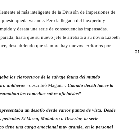
lemente el más inteligente de la División de Impresiones de
l puesto queda vacante. Pero la llegada del inexperto y
pide y desata una serie de consecuencias impensadas.
reparada, hasta que su nuevo jefe le arrebata a su novia Lizbeth
ance, descubriendo que siempre hay nuevos territorios por
0
ejaba los claroscuros de la salvaje fauna del mundo
uro antihéroe
–describió Magaña-.
Cuando decidí hacer la
e asomaban las comedias sobre oficinistas”
.
presentaba un desafío desde varios puntos de vista. Desde
películas El Vasco, Matadero o Desertor, la serie
ico tiene una carga emocional muy grande, en lo personal