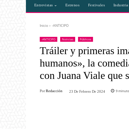
Entrevistas
Estrenos
Festivales
Industri
Inicio
-ANTICIPO
-ANTICIPO
Noticias
Públicos
Tráiler y primeras i
humanos», la comedi
con Juana Viale que s
Por
Redacción
9
minutos
23 De Febrero De 2024
Facebook
Twitter