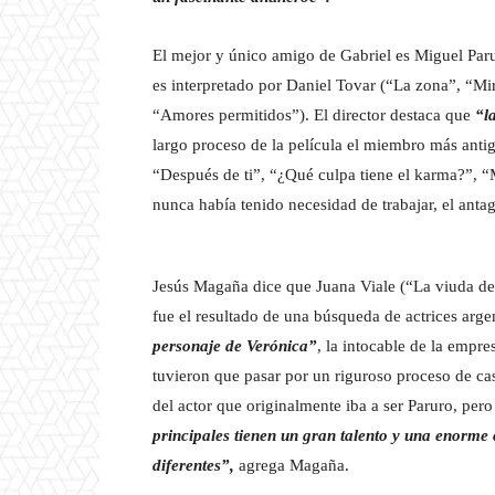
El mejor y único amigo de Gabriel es Miguel Paru
es interpretado por Daniel Tovar (“La zona”, “M
“Amores permitidos”). El director destaca que
“l
largo proceso de la película el miembro más anti
“Después de ti”, “¿Qué culpa tiene el karma?”, “M
nunca había tenido necesidad de trabajar, el antago
Jesús Magaña dice que Juana Viale (“La viuda de
fue el resultado de una búsqueda de actrices arge
personaje de Verónica”
, la intocable de la empr
tuvieron que pasar por un riguroso proceso de cas
del actor que originalmente iba a ser Paruro, per
principales tienen un gran talento y una enorme
diferentes”,
agrega Magaña.