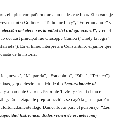
ro, el típico compañero que a todos les cae bien. El personaje
irreyes contra Godínez”, “Todo por Lucy”, “Enfermo amor” y
a elección del elenco es la mitad del trabajo actoral”,
y en el
guo del cast principal fue Giuseppe Gamba (“Cindy la regia”,
alvada”). En el filme, interpreta a Constantino, el junior que
nista de la historia.
 los jueves”, “Malparida”, “Estocolmo”, “Edha”, “Trópico”)
ntinas, y que desde un inicio le dio
“naturalmente al
esa y amante de Gabriel. Pedro de Tavira y Cecilia Ponce
ting. En la etapa de preproducción, se cayó la participación
o afortunadamente llegó Daniel Tovar para el personaje.
“Los
 capacidad histriónica. Todos vienen de escuelas muy