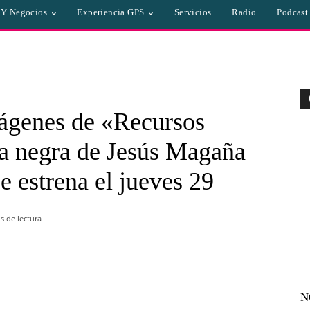
a Y Negocios
Experiencia GPS
Servicios
Radio
Podcast
mágenes de «Recursos
a negra de Jesús Magaña
e estrena el jueves 29
 de lectura
WhatsApp
Linkedin
Email
N