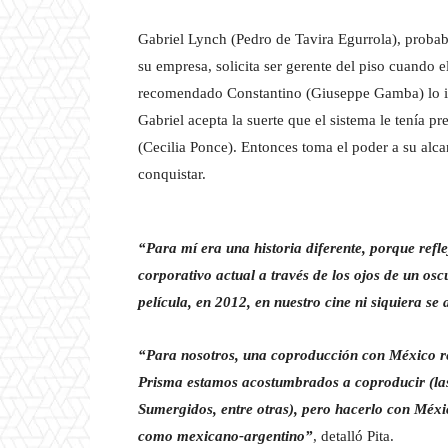
Gabriel Lynch (Pedro de Tavira Egurrola), probab
su empresa, solicita ser gerente del piso cuando e
recomendado Constantino (Giuseppe Gamba) lo im
Gabriel acepta la suerte que el sistema le tenía p
(Cecilia Ponce). Entonces toma el poder a su alc
conquistar.
“Para mí era una historia diferente, porque refl
corporativo actual a través de los ojos de un osc
película, en 2012, en nuestro cine ni siquiera s
“Para nosotros, una coproducción con México re
Prisma estamos acostumbrados a coproducir (las 
Sumergidos, entre otras), pero hacerlo con Méx
como mexicano-argentino”
, detalló Pita.