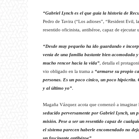
“Gabriel Lynch es el que guía la historia de Re
Pedro de Tavira (“Los adioses”, “Resident Evil, la
resentido oficinista, antihéroe, capaz de ejecutar
“Desde muy pequeño ha ido guardando e incorpo
venía de una familia bastante bien acomodada y 
mucho rencor hacia la vida”
, detalla el protago
vio obligado en la trama a
“armarse su propio ca
personas. Es un poco cínico, un poco hipócrita. 
y al último yo”
.
Magaña Vázquez acota que comenzó a imaginar la
seducido perversamente por Gabriel Lynch, un pr
misión. Pese a ser un resentido capaz de cualquier
el sistema parecen haberle encomendado no deja
un fascinante antihéroe”.