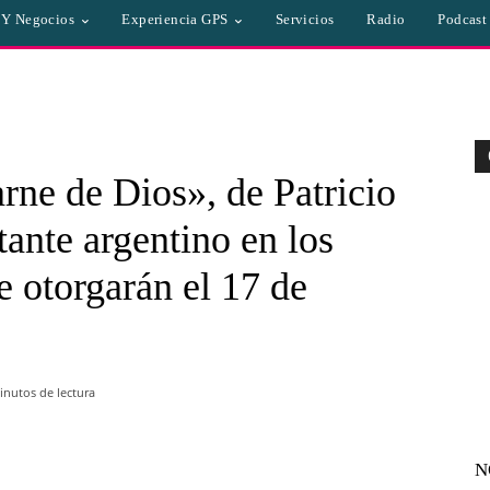
a Y Negocios
Experiencia GPS
Servicios
Radio
Podcast
rne de Dios», de Patricio
tante argentino en los
e otorgarán el 17 de
nutos de lectura
N
WhatsApp
Linkedin
Email