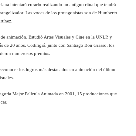
iana intentará curarlo realizando un antiguo ritual que tendrá
evangelizador. Las voces de los protagonistas son de Humberto
rtínez.
e de animación. Estudió Artes Visuales y Cine en la UNLP, y
s de 20 años. Codirigió, junto con Santiago Bou Grasso, los
ibieron numerosos premios.
reconocer los logros más destacados en animación del último
isuales.
egoría Mejor Película Animada en 2001, 15 producciones que
car.