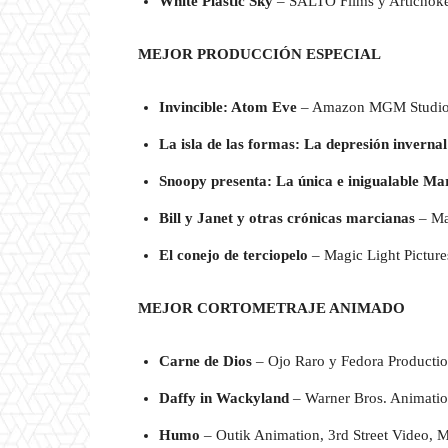
White Plastic Sky
– SALTO Films y Artichok
MEJOR PRODUCCIÓN ESPECIAL
Invincible: Atom Eve
– Amazon MGM Studios
La isla de las formas: La depresión inverna
Snoopy presenta: La única e inigualable Ma
Bill y Janet y otras crónicas marcianas
– Mag
El conejo de terciopelo
– Magic Light Pictur
MEJOR CORTOMETRAJE ANIMADO
Carne de Dios
– Ojo Raro y Fedora Producti
Daffy in Wackyland
– Warner Bros. Animati
Humo
– Outik Animation, 3rd Street Video,