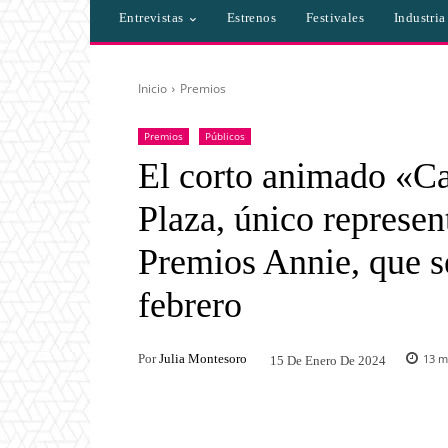
Entrevistas
Estrenos
Festivales
Industri
Inicio
Premios
Premios
Públicos
El corto animado «Ca
Plaza, único represen
Premios Annie, que s
febrero
Por
Julia Montesoro
13
mi
15 De Enero De 2024
Facebook
Twitter