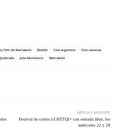
 du Film de Marrakech
Boletín
Cine argentino
Cine nacional
 Quebrada
Julia Montesoro
Marrakech
witter
WhatsApp
Linkedin
Email
ARTÍCULO SIGUIENTE
ados
Festival de cortos LGBTTQI+ con entrada libre, los
miércoles 22 y 29