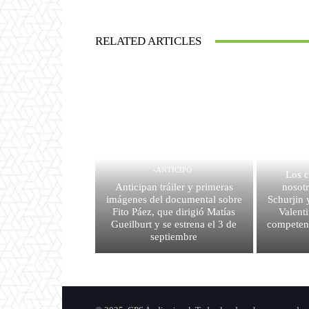
RELATED ARTICLES
-ANTICIPO
Los c
Anticipan tráiler y primeras
nosotr
imágenes del documental sobre
Schurjin 
Fito Páez, que dirigió Matías
Valent
Gueilburt y se estrena el 3 de
competenc
septiembre