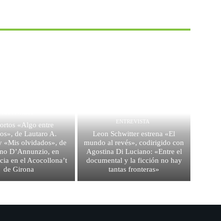
FESTIVALES
ENTREVISTA
ortos «Algo entre
os», de Lautaro A.
Leon Schwitter estrena «El
y «Mis olvidados», de
mundo al revés», codirigido con
ino D’Annunzio, en
Agostina Di Luciano: «Entre el
ia en el Acocollona’t
documental y la ficción no hay
de Girona
tantas fronteras»