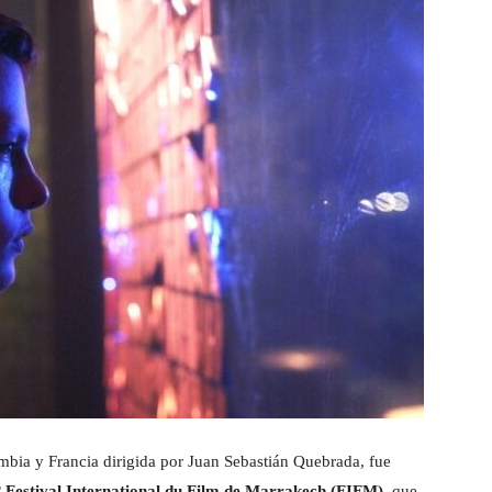
mbia y Francia dirigida por Juan Sebastián Quebrada, fue
º Festival International du Film de Marrakech (FIFM),
que