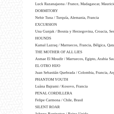
Luck Razanajaona / France, Madagascar, Maurici
DORMITORY
Nehir Tuna / Turquía, Alemania, Francia
EXCURSION
Una Gunjak / Bosnia y Herzegovina, Croacia, Ser
HOUNDS
Kamal Lazraq / Marruecos, Francia, Bélgica, Qata
THE MOTHER OF ALL LIES
Asmae El Moudir / Marruecos, Egipto, Arabia Sau
EL OTRO HIJO
Juan Sebastián Quebrada / Colombia, Francia, Ar
PHANTOM YOUTH
Luàna Bajrami / Kosovo, Francia
PENAL CORDILLERA
Felipe Carmona / Chile, Brasil
SILENT ROAR
Johnny Barrington / Reino Unido