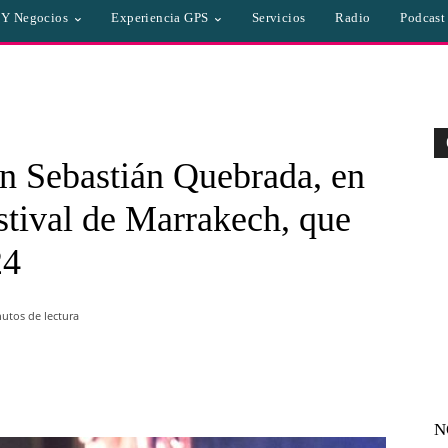
a Y Negocios
Experiencia GPS
Servicios
Radio
Podcast
an Sebastián Quebrada, en
stival de Marrakech, que
24
utos de lectura
WhatsApp
Linkedin
Email
N