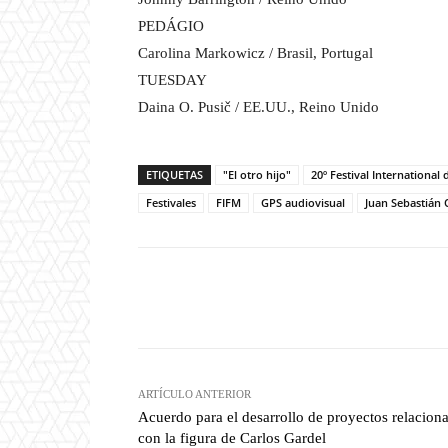
PEDÁGIO
Carolina Markowicz / Brasil, Portugal
TUESDAY
Daina O. Pusič / EE.UU., Reino Unido
ETIQUETAS
"El otro hijo"
20º Festival International
Festivales
FIFM
GPS audiovisual
Juan Sebastián
Facebook
T
Cuota
ARTÍCULO ANTERIOR
Acuerdo para el desarrollo de proyectos relacion
con la figura de Carlos Gardel