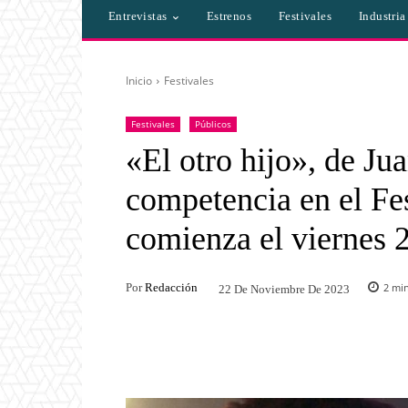
Entrevistas
Estrenos
Festivales
Industri
Inicio
Festivales
Festivales
Públicos
«El otro hijo», de Ju
competencia en el Fe
comienza el viernes 
Por
Redacción
2
min
22 De Noviembre De 2023
Facebook
Twitter