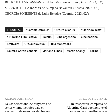
RETRATOS FANTASMAS de Kleber Mendonça Filho (Brasil, 2023, 93’)
SILENCIO DE LA RAZÓN de Kumjana Novakova (Bosnia, 2023, 63’)
GEORGIA SONRIENTE de Luka Beradze (Georgia, 2023, 62’)
ETIQUETAS
"Cambio cambio"
"Arturo a los 30"
"Clorindo Testa"
41º Torino Film Festival
Boletín
Cine argentino
Cine nacional
Festivales
GPS audiovisual
Julia Montesoro
Lautaro García Candela
Mariano Llinás
Martín Shanly
Torino
Facebook
Twitter
WhatsApp
ARTÍCULO ANTERIOR
ARTÍCULO SIGUIENTE
Nexos seleccionó 22 proyectos de
Retrospectiva completa de
series y largometrajes para el
Albertina Carri que incluye el
encuentro de negocios del jueves
estreno de su mediometraje