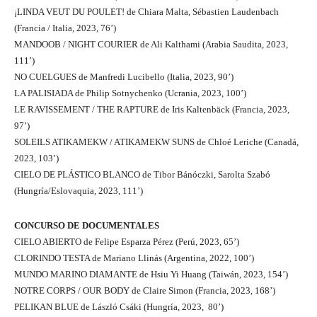
¡LINDA VEUT DU POULET! de Chiara Malta, Sébastien Laudenbach
(Francia / Italia, 2023, 76’)
MANDOOB / NIGHT COURIER de Ali Kalthami (Arabia Saudita, 2023,
111’)
NO CUELGUES de Manfredi Lucibello (Italia, 2023, 90’)
LA PALISIADA de Philip Sotnychenko (Ucrania, 2023, 100’)
LE RAVISSEMENT / THE RAPTURE de Iris Kaltenbäck (Francia, 2023,
97’)
SOLEILS ATIKAMEKW / ATIKAMEKW SUNS de Chloé Leriche (Canadá,
2023, 103’)
CIELO DE PLÁSTICO BLANCO de Tibor Bánóczki, Sarolta Szabó
(Hungría/Eslovaquia, 2023, 111’)
CONCURSO DE DOCUMENTALES
CIELO ABIERTO de Felipe Esparza Pérez (Perú, 2023, 65’)
CLORINDO TESTA de Mariano Llinás (Argentina, 2022, 100’)
MUNDO MARINO DIAMANTE de Hsiu Yi Huang (Taiwán, 2023, 154’)
NOTRE CORPS / OUR BODY de Claire Simon (Francia, 2023, 168’)
PELIKAN BLUE de László Csáki (Hungría, 2023, 80’)