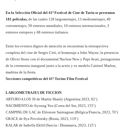
En la Selección Oficial del 41º Festival de Cine de Turín se presentan
181 películas,
de las cuales 128 largometrajes, 13 mediometrajes, 40
cortometrajes, 59 estrenos mundiales, 10 estrenos internacionales, 3
estrenos europeos y 68 estrenos italianos.
Entre los eventos dignos de mención se encuentran la retrospectiva
completa del cine de Sergio Citti, el homenaje a John Wayne, la presencia
de Oliver Stone con el documental Nuclear Now y Pupi Avati, protagonista
de la ceremonia inaugural junto a la actriz y ex modelo Catrinel Marlon,
madrina de la fiesta.
Secciones competitivas del 41º Torino Film Festival
LARGOMETRAJES DE FICCION
ARTURO A LOS 30 de Martín Shanly (Argentina 2023, 92’)
NACIMIENTO de Jiyoung Yoo (Corea del Sur, 2023, 155’)
CAMPING DU LAC de Eléonore Saintagnan (Bélgica/Francia, 2023, 70’)
GRACE de Ilya Povolotsky (Rusia, 2023, 119’)
KALAK de Isabella Eklöf (Suecia / Dinamarca, 2023, 125’)