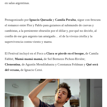
en salas argentinas.
Protagonizado por
Ignacio Quesada
y
Camila Peralta
, sigue con frescura
el romance entre Flor y Pablo para guiarnos al submundo de cuevas y
cambistas, a la persistente obsesión por el dólar y, por qué no decirlo, al
confín de ese gen argento tan arraigado… el de la viveza criolla y la
supervivencia contra viento y marea.
El Festival incluyó en el Foco a
Clara se pierde en el bosque,
de Camila
Fabbri;
Mamá mamá mamá,
de Sol Berruezo Pichon-Rivière;
Clementina
, de Agustín Mendilaharzu y Constanza Feldman y
Qué será
del verano,
de Ignacio Ceroi.