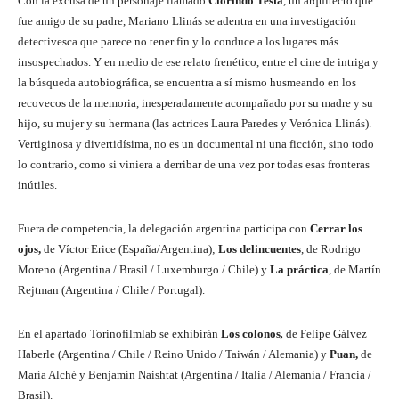
Con la excusa de un personaje llamado
Clorindo Testa
, un arquitecto que
fue amigo de su padre, Mariano Llinás se adentra en una investigación
detectivesca que parece no tener fin y lo conduce a los lugares más
insospechados. Y en medio de ese relato frenético, entre el cine de intriga y
la búsqueda autobiográfica, se encuentra a sí mismo husmeando en los
recovecos de la memoria, inesperadamente acompañado por su madre y su
hijo, su mujer y su hermana (las actrices Laura Paredes y Verónica Llinás).
Vertiginosa y divertidísima, no es un documental ni una ficción, sino todo
lo contrario, como si viniera a derribar de una vez por todas esas fronteras
inútiles.
Fuera de competencia, la delegación argentina participa con
Cerrar los
ojos,
de Víctor Erice (España/Argentina);
Los delincuentes
, de Rodrigo
Moreno (Argentina / Brasil / Luxemburgo / Chile) y
La práctica
, de Martín
Rejtman (Argentina / Chile / Portugal).
En el apartado Torinofilmlab se exhibirán
Los colonos
,
de Felipe Gálvez
Haberle (Argentina / Chile / Reino Unido / Taiwán / Alemania) y
Puan,
de
María Alché y Benjamín Naishtat (Argentina / Italia / Alemania / Francia /
Brasil).