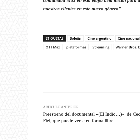
comunidad Max en esta etapa beta inicial para a
nuestros clientes en este nuevo género”.
ETIQUETAS
Boletín
Cine argentino
Cine nacional
OTT Max
plataformas
Streaming
Warner Bros. 
Facebook
T
Cuota
ARTÍCULO ANTERIOR
Preestreno del documental «(El Indio…)», de Cec
Fiel, que puede verse en forma libre