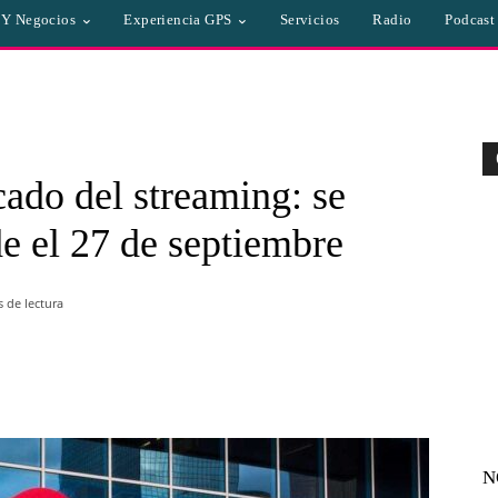
a Y Negocios
Experiencia GPS
Servicios
Radio
Podcast
ado del streaming: se
e el 27 de septiembre
 de lectura
WhatsApp
Linkedin
Email
N