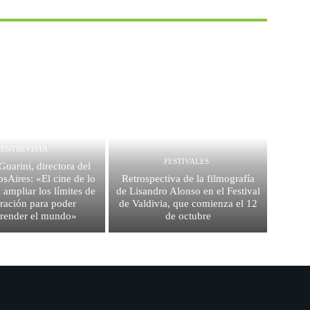
ENTREVISTA
FESTIVALES
uarini, directora del
Aires: «El cine de lo
Retrospectiva de la filmografía
 ampliar los límites de
de Lisandro Alonso en el Festival
rración para poder
de Valdivia, que comienza el 12
render el mundo»
de octubre
.