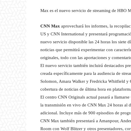
Max es el nuevo servicio de streaming de HBO Ma
CNN Max
aprovechará los informes, la recopila
US y CNN International y presentará programació
nuevo servicio disponible las 24 horas los siete d
noticias que permitirá experimentar con caracterí
originales, todo con las aportaciones y comentar
El nuevo servicio también incluirá destacados p
creada específicamente para la audiencia de s
Solomon, Amara Walker y Fredricka Whitfield y 
cobertura de noticias de última hora en plataforma
El centro CNN Originals actual pasará a llamars
la transmisión en vivo de CNN Max 24 horas al dí
adicional. Incluye más de 900 episodios de prog
CNN Max también presentará a Amanpour, Anders
Room con Wolf Blitzer y otros presentadores, co