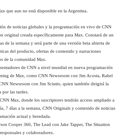
x que aun no está disponible en la Argentina.
ción de noticias globales y la programación en vivo de CNN
n original creada específicamente para Max. Constará de un
ías de la semana y será parte de una versión beta abierta de
sticas del producto, ofertas de contenido y narraciones
ios de la comunidad Max.
resentadores de CNN a nivel mundial en nueva programación
treaming de Max, como CNN Newsroom con Jim Acosta, Rahel
CNN Newsroom con Jim Sciutto, quien también dirigirá la
 por las tardes.
e CNN Max, donde los suscriptores tendrán acceso ampliado a
a, 7 días a la semana, CNN Originals y contenido de noticias
ramación actual y heredada.
on Cooper 360, The Lead con Jake Tapper, The Situation
rresponsales y colaboradores.