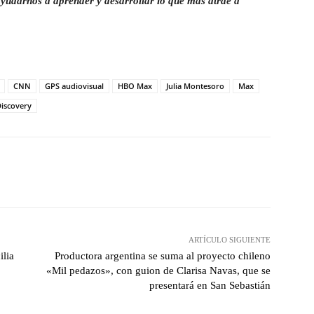
yudarnos a aprender y desarrollar lo que más atrae a
CNN
GPS audiovisual
HBO Max
Julia Montesoro
Max
Discovery
witter
WhatsApp
Linkedin
Email
ARTÍCULO SIGUIENTE
ilia
Productora argentina se suma al proyecto chileno
«Mil pedazos», con guion de Clarisa Navas, que se
presentará en San Sebastián