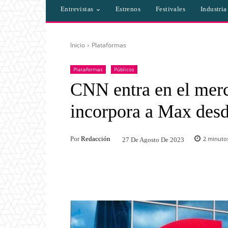
Entrevistas
Estrenos
Festivales
Industri
Inicio
Plataformas
Plataformas
Públicos
CNN entra en el merc
incorpora a Max desd
Por
Redacción
2
minutos
27 De Agosto De 2023
Facebook
Twitter