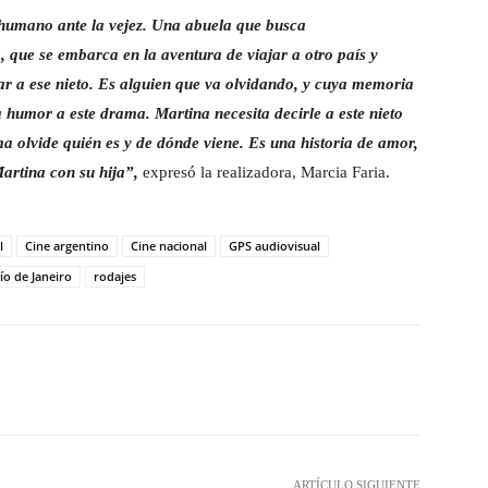
r humano ante la vejez. Una abuela que busca
, que se embarca en la aventura de viajar a otro país y
rar a ese nieto. Es alguien que va olvidando, y cuya memoria
 humor a este drama. Martina necesita decirle a este nieto
ma olvide quién es y de dónde viene. Es una historia de amor,
artina con su hija”,
expresó la realizadora, Marcia Faria.
l
Cine argentino
Cine nacional
GPS audiovisual
ío de Janeiro
rodajes
witter
WhatsApp
Linkedin
Email
ARTÍCULO SIGUIENTE