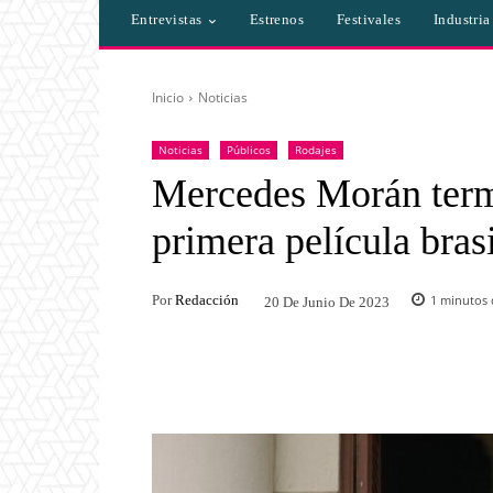
Entrevistas
Estrenos
Festivales
Industri
Inicio
Noticias
Noticias
Públicos
Rodajes
Mercedes Morán termi
primera película bras
Por
Redacción
1
minutos d
20 De Junio De 2023
Facebook
Twitter