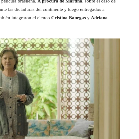
 película brasileña,
A procura de Martina
, sobre el caso de
ante las dictaduras del continente y luego entregados a
También integraron el elenco
Cristina Banegas
y
Adriana