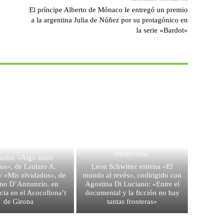
El príncipe Alberto de Mónaco le entregó un premio
a la argentina Julia de Núñez por su protagónico en
la serie «Bardot»
FESTIVALES
ENTREVISTA
ortos «Algo entre
os», de Lautaro A.
Leon Schwitter estrena «El
y «Mis olvidados», de
mundo al revés», codirigido con
ino D’Annunzio, en
Agostina Di Luciano: «Entre el
ia en el Acocollona’t
documental y la ficción no hay
de Girona
tantas fronteras»