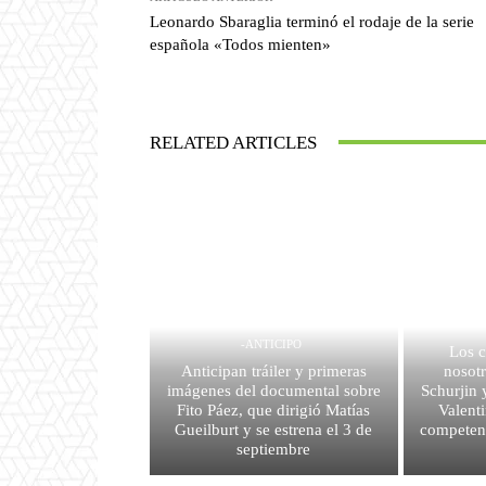
Leonardo Sbaraglia terminó el rodaje de la serie
española «Todos mienten»
RELATED ARTICLES
-ANTICIPO
Los c
Anticipan tráiler y primeras
nosotr
imágenes del documental sobre
Schurjin 
Fito Páez, que dirigió Matías
Valent
Gueilburt y se estrena el 3 de
competenc
septiembre