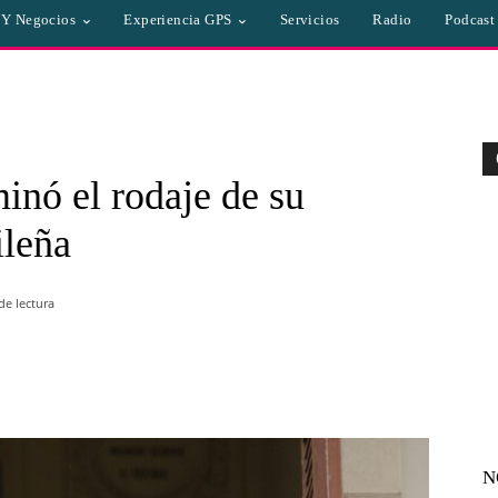
a Y Negocios
Experiencia GPS
Servicios
Radio
Podcast
nó el rodaje de su
ileña
e lectura
WhatsApp
Linkedin
Email
N