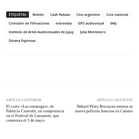
ETIQUETAS
Boletín
Cash Rebate
Cine argentino
Cine nacional
Comisión de Filmaciones
entrevista
GPS audiovisual
IAAJ
Instituto de Artes Audiovisuales de Jujuy
Julia Montesoro
Silvana Espinosa
Facebook
Twitter
WhatsApp
ARTÍCULO ANTERIOR
ARTÍCULO SIGUIENTE
El corto «Las estrategas», de
Nahuel Pérez Biscayart estrena su
Fabricio Centorbi, en competencia
nueva película francesa en Cannes
en el Fesitval de Lanzarote, que
comienza el 5 de mayo