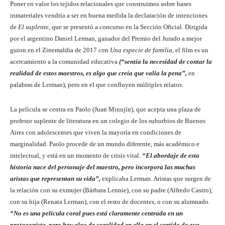
Poner en valor los tejidos relacionales que construimos sobre bases
inmateriales vendría a ser en buena medida la declaración de intenciones
de
El suplente
, que se presentó a concurso en la Sección Oficial. Dirigida
por el argentino Daniel Lerman, ganador del Premio del Jurado a mejor
guion en el Zinemaldia de 2017 con
Una especie de familia
, el film es un
acercamiento a la comunidad educativa
(“sentía la necesidad de contar la
realidad de estos maestros, es algo que creía que valía la pena”,
en
palabras de Lerman), pero en el que confluyen múltiples relatos.
La película se centra en Paolo (Juan Minujín), que acepta una plaza de
profesor suplente de literatura en un colegio de los suburbios de Buenos
Aires con adolescentes que viven la mayoría en condiciones de
marginalidad. Paolo procede de un mundo diferente, más académico e
intelectual, y está en un momento de crisis vital.
“El abordaje de esta
historia nace del personaje del maestro, pero incorpora las muchas
aristas que representan su vida”,
explicaba Lerman. Aristas que surgen de
la relación con su exmujer (Bárbara Lennie), con su padre (Alfredo Castro),
con su hija (Renata Lerman), con el resto de docentes, o con su alumnado.
“No es una película coral pues está claramente centrada en un
protagonista, pero hay algo de coralidad en ella en el sentido de que