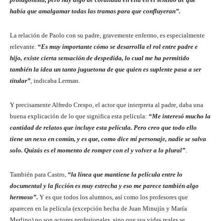
había que amalgamar todas las tramas para que confluyeran”.
La relación de Paolo con su padre, gravemente enfermo, es especialmente
relevante.
“Es muy importante cómo se desarrolla el rol entre padre e
hijo, existe cierta sensación de despedida, lo cual me ha permitido
también la idea un tanto juguetona de que quien es suplente pasa a ser
titular”
, indicaba Lerman.
Y precisamente Alfredo Crespo, el actor que interpreta al padre, daba una
buena explicación de lo que significa esta película:
“Me interesó mucho la
cantidad de relatos que incluye esta película. Pero creo que todo ello
tiene un nexo en común, y es que, como dice mi personaje, nadie se salva
solo. Quizás es el momento de romper con el y volver a lo plural”
.
También para Castro,
“la línea que mantiene la película entre lo
documental y la ficción es muy estrecha y eso me parece también algo
hermoso”.
Y es que todos los alumnos, así como los profesores que
aparecen en la película (excepción hecha de Juan Minujín y María
Merlino) no son actores profesionales, sino que sus vidas reales se