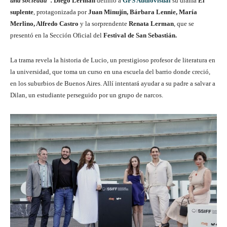
una sociedad”.
Diego Lerman
definió a
GPS Audiovisual
su drama
El
suplente
, protagonizada por
Juan Minujín, Bárbara Lennie, María
Merlino, Alfredo Castro
y la sorprendente
Renata Lerman
, que se
presentó en la Sección Oficial del
Festival de San Sebastián.
La trama revela la historia de Lucio, un prestigioso profesor de literatura en
la universidad, que toma un curso en una escuela del barrio donde creció,
en los suburbios de Buenos Aires. Allí intentará ayudar a su padre a salvar a
Dilan, un estudiante perseguido por un grupo de narcos.