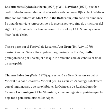
Los británicos
Dylan Southern
(1977) y
Will Lovelace
(1978), que han
codirigido documentales musicales sobre artistas como Björk, Jack White o
Blur, son los autores de
Meet Me in the Bathroom
, estrenado en Sundance.
Se trata de un viaje retrospectivo a la escena neoyorquina de principios del
siglo XXI, dominada por bandas como The Strokes, LCD Soundsystem o
Yeah Yeah Yeahs.
Tras su paso por el Festival de Locarno,
Ann Oren
(Tel-Aviv, 1979)
mostrará en San Sebastián su primer largometraje de ficción,
Piaffe
,
protagonizado por una mujer a la que le brota una cola de caballo al final
de su espalda.
Thomas Salvador
(París, 1973), que estrenó en New Directors su debut
Vincent n’a pas d’écailles / Vincent (2014), estará en Zabaltegi-Tabakalera
con el largometraje que ya exhibió en la Quincena de Realizadores de
Cannes,
La montagne / The Mountain
, sobre un ingeniero parisino que lo
deja todo para instalarse en los Alpes.