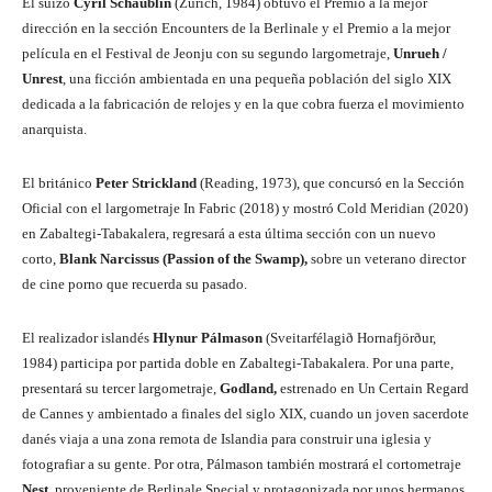
El suizo
Cyril Schäublin
(Zurich, 1984) obtuvo el Premio a la mejor
dirección en la sección Encounters de la Berlinale y el Premio a la mejor
película en el Festival de Jeonju con su segundo largometraje,
Unrueh /
Unrest
, una ficción ambientada en una pequeña población del siglo XIX
dedicada a la fabricación de relojes y en la que cobra fuerza el movimiento
anarquista.
El británico
Peter Strickland
(Reading, 1973), que concursó en la Sección
Oficial con el largometraje In Fabric (2018) y mostró Cold Meridian (2020)
en Zabaltegi-Tabakalera, regresará a esta última sección con un nuevo
corto,
Blank Narcissus (Passion of the Swamp),
sobre un veterano director
de cine porno que recuerda su pasado.
El realizador islandés
Hlynur Pálmason
(Sveitarfélagið Hornafjörður,
1984) participa por partida doble en Zabaltegi-Tabakalera. Por una parte,
presentará su tercer largometraje,
Godland,
estrenado en Un Certain Regard
de Cannes y ambientado a finales del siglo XIX, cuando un joven sacerdote
danés viaja a una zona remota de Islandia para construir una iglesia y
fotografiar a su gente. Por otra, Pálmason también mostrará el cortometraje
Nest,
proveniente de Berlinale Special y protagonizada por unos hermanos