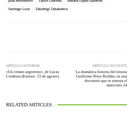
Julia Montesoro
Laura Citarella
Natalia López Gallardo
Santiago Loza
Zabaltegi-Tabakalera
Facebook
Twitter
WhatsApp
ARTÍCULO ANTERIOR
ARTÍCULO SIGUIENTE
«Un crimen argentino», de Lucas
La dramática historia del tenista
Combina (Estreno: 25 de agosto)
Guillermo Pérez Roldán, en una
docuserie que se estrena el
miércoles 24
RELATED ARTICLES