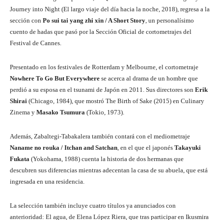
Journey into Night (El largo viaje del día hacia la noche, 2018), regresa a la
sección con
Po sui tai yang zhi xin / A Short Story
, un personalísimo
cuento de hadas que pasó por la Sección Oficial de cortometrajes del
Festival de Cannes.
Presentado en los festivales de Rotterdam y Melbourne, el cortometraje
Nowhere To Go But Everywhere
se acerca al drama de un hombre que
perdió a su esposa en el tsunami de Japón en 2011. Sus directores son
Erik
Shirai
(Chicago, 1984), que mostró The Birth of Sake (2015) en Culinary
Zinema y
Masako Tsumura
(Tokio, 1973).
Además, Zabaltegi-Tabakalera también contará con el mediometraje
Naname no rouka / Itchan and Satchan
, en el que el japonés
Takayuki
Fukata
(Yokohama, 1988) cuenta la historia de dos hermanas que
descubren sus diferencias mientras adecentan la casa de su abuela, que está
ingresada en una residencia.
La selección también incluye cuatro títulos ya anunciados con
anterioridad: El agua, de Elena López Riera, que tras participar en Ikusmira