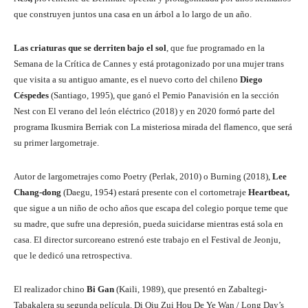
que construyen juntos una casa en un árbol a lo largo de un año.
Las criaturas que se derriten bajo el sol
, que fue programado en la
Semana de la Crítica de Cannes y está protagonizado por una mujer trans
que visita a su antiguo amante, es el nuevo corto del chileno
Diego
Céspedes
(Santiago, 1995), que ganó el Pemio Panavisión en la sección
Nest con El verano del león eléctrico (2018) y en 2020 formó parte del
programa Ikusmira Berriak con La misteriosa mirada del flamenco, que será
su primer largometraje.
Autor de largometrajes como Poetry (Perlak, 2010) o Burning (2018),
Lee
Chang-dong
(Daegu, 1954) estará presente con el cortometraje
Heartbeat,
que sigue a un niño de ocho años que escapa del colegio porque teme que
su madre, que sufre una depresión, pueda suicidarse mientras está sola en
casa. El director surcoreano estrenó este trabajo en el Festival de Jeonju,
que le dedicó una retrospectiva.
El realizador chino
Bi Gan
(Kaili, 1989), que presentó en Zabaltegi-
Tabakalera su segunda película, Di Qiu Zui Hou De Ye Wan / Long Day’s