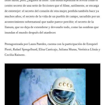
tiene razón, pero, ¿alguien la tiene? Esa huida repentina se revela como el
centro secreto de una serie de ficciones que el filme, sutilmente, se encarga
de entretejer: el secreto del corazón de otra mujer, perdida también hace ya
muchos años; el secreto de la vida de un pueblo de campo, sacudido por un
acontecimiento sobrenatural que nadie parece percibir; el secreto de la
llanura, que no deja de extenderse y devorarlo todo, como las sombras que
inundan el mundo después del atardecer.
Protagonizada por Laura Paredes, cuenta con la participación de Ezequiel
Pierri, Rafael Spregelburd, Elisa Carricajo, Juliana Muras, Verónica Llinás y
Cecilia Rainero.