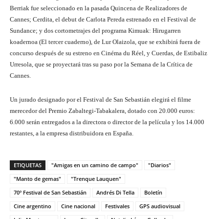
Berriak fue seleccionado en la pasada Quincena de Realizadores de
Cannes; Cerdita, el debut de Carlota Pereda estrenado en el Festival de
Sundance; y dos cortometrajes del programa Kimuak: Hirugarren
koadernoa (El tercer cuaderno), de Lur Olaizola, que se exhibirá fuera de
concurso después de su estreno en Cinéma du Réel, y Cuerdas, de Estibaliz
Urresola, que se proyectará tras su paso por la Semana de la Crítica de
Cannes.
Un jurado designado por el Festival de San Sebastián elegirá el filme
merecedor del Premio Zabaltegi-Tabakalera, dotado con 20.000 euros:
6.000 serán entregados a la directora o director de la película y los 14.000
restantes, a la empresa distribuidora en España.
ETIQUETAS
"Amigas en un camino de campo"
"Diarios"
"Manto de gemas"
"Trenque Lauquen"
70º Festival de San Sebastián
Andrés Di Tella
Boletín
Cine argentino
Cine nacional
Festivales
GPS audiovisual