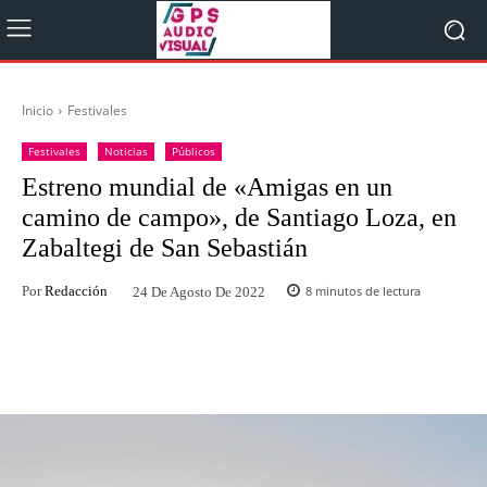
Inicio
Festivales
Festivales
Noticias
Públicos
Estreno mundial de «Amigas en un
camino de campo», de Santiago Loza, en
Zabaltegi de San Sebastián
Por
Redacción
8
minutos de lectura
24 De Agosto De 2022
Facebook
Twitter
WhatsApp