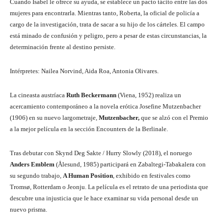
Cuando Isabel le ofrece su ayuda, se establece un pacto tácito entre las dos
mujeres para encontrarla. Mientras tanto, Roberta, la oficial de policía a
cargo de la investigación, trata de sacar a su hijo de los cárteles. El campo
está minado de confusión y peligro, pero a pesar de estas circunstancias, la
determinación frente al destino persiste.
Intérpretes: Nailea Norvind, Aida Roa, Antonia Olivares.
La cineasta austríaca
Ruth Beckermann
(Viena, 1952) realiza un
acercamiento contemporáneo a la novela erótica Josefine Mutzenbacher
(1906) en su nuevo largometraje,
Mutzenbacher,
que se alzó con el Premio
a la mejor película en la sección Encounters de la Berlinale.
Tras debutar con Skynd Deg Sakte / Hurry Slowly (2018), el noruego
Anders Emblem
(Ålesund, 1985) participará en Zabaltegi-Tabakalera con
su segundo trabajo,
A Human Position
, exhibido en festivales como
Tromsø, Rotterdam o Jeonju. La película es el retrato de una periodista que
descubre una injusticia que le hace examinar su vida personal desde un
nuevo prisma.