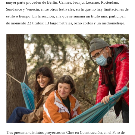
mayor parte proceden de Berlín, Cannes, Jeonju, Locarno, Rotterdam,
Sundance y Venecia, entre otros festivales, en la que no hay limitaciones de
estilo o tiempo. En la sección, a la que se sumará un título más, participan
de momento 22 títulos: 13 largometrajes, ocho cortos y un mediometraje.
Tras presentar distintos proyectos en Cine en Construcción, en el Foro de