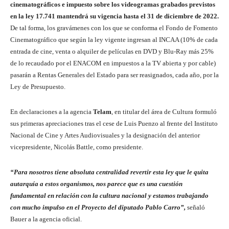
cinematográficos e impuesto sobre los videogramas grabados previstos
en la ley 17.741 mantendrá su vigencia hasta el 31 de diciembre de 2022.
De tal forma, los gravámenes con los que se conforma el Fondo de Fomento
Cinematográfico que según la ley vigente ingresan al INCAA (10% de cada
entrada de cine, venta o alquiler de películas en DVD y Blu-Ray más 25%
de lo recaudado por el ENACOM en impuestos a la TV abierta y por cable)
pasarán a Rentas Generales del Estado para ser reasignados, cada año, por la
Ley de Presupuesto.
En declaraciones a la agencia
Telam
, en titular del área de Cultura formuló
sus primeras apreciaciones tras el cese de Luis Puenzo al frente del Instituto
Nacional de Cine y Artes Audiovisuales y la designación del anterior
vicepresidente, Nicolás Battle, como presidente.
“Para nosotros tiene absoluta centralidad revertir esta ley que le quita
autarquía a estos organismos, nos parece que es una cuestión
fundamental en relación con la cultura nacional y estamos trabajando
con mucho impulso en el Proyecto del diputado Pablo Carro”,
señaló
Bauer a la agencia oficial.