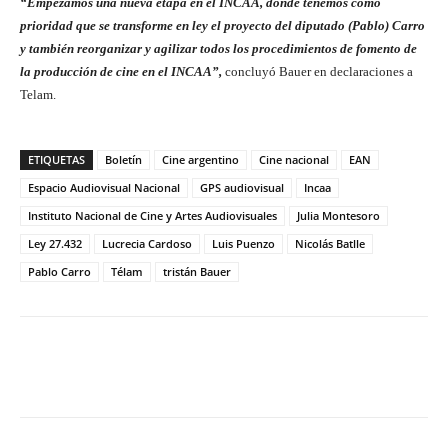
“Empezamos una nueva etapa en el INCAA, donde tenemos como
prioridad que se transforme en ley el proyecto del diputado (Pablo) Carro
y también reorganizar y agilizar todos los procedimientos de fomento de
la producción de cine en el INCAA”,
concluyó Bauer en declaraciones a
Telam.
ETIQUETAS
Boletín
Cine argentino
Cine nacional
EAN
Espacio Audiovisual Nacional
GPS audiovisual
Incaa
Instituto Nacional de Cine y Artes Audiovisuales
Julia Montesoro
Ley 27.432
Lucrecia Cardoso
Luis Puenzo
Nicolás Batlle
Pablo Carro
Télam
tristán Bauer
Facebook
Twitter
WhatsApp