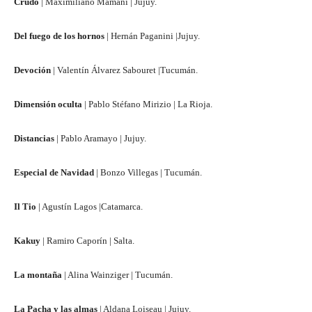
Crudo
| Maximiliano Mamaní | Jujuy.
Del fuego de los hornos
| Hernán Paganini |Jujuy.
Devoción
| Valentín Álvarez Sabouret |Tucumán.
Dimensión oculta
| Pablo Stéfano Mirizio | La Rioja.
Distancias
| Pablo Aramayo | Jujuy.
Especial de Navidad
| Bonzo Villegas | Tucumán.
Il Tio
| Agustín Lagos |Catamarca.
Kakuy
| Ramiro Caporín | Salta.
La montaña
| Alina Wainziger | Tucumán.
La Pacha y las almas
| Aldana Loiseau | Jujuy.