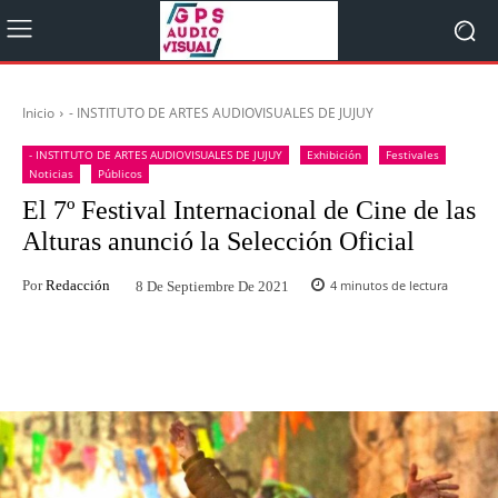
Inicio
- INSTITUTO DE ARTES AUDIOVISUALES DE JUJUY
- INSTITUTO DE ARTES AUDIOVISUALES DE JUJUY
Exhibición
Festivales
Noticias
Públicos
El 7º Festival Internacional de Cine de las
Alturas anunció la Selección Oficial
Por
Redacción
4
minutos de lectura
8 De Septiembre De 2021
Facebook
Twitter
WhatsApp