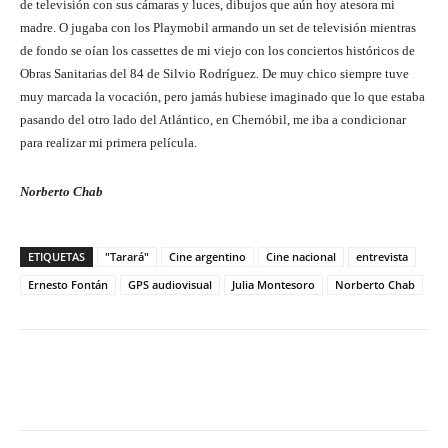
de televisión con sus cámaras y luces, dibujos que aún hoy atesora mi
madre. O jugaba con los Playmobil armando un set de televisión mientras
de fondo se oían los cassettes de mi viejo con los conciertos históricos de
Obras Sanitarias del 84 de Silvio Rodríguez. De muy chico siempre tuve
muy marcada la vocación, pero jamás hubiese imaginado que lo que estaba
pasando del otro lado del Atlántico, en Chernóbil, me iba a condicionar
para realizar mi primera película.
Norberto Chab
ETIQUETAS
"Tarará"
Cine argentino
Cine nacional
entrevista
Ernesto Fontán
GPS audiovisual
Julia Montesoro
Norberto Chab
Facebook
Twitter
WhatsApp