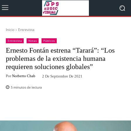
Inicio
Entrevista
Entrevista
Notas
Públicos
Ernesto Fontán estrena “Tarará”: “Los
problemas de la existencia humana
requieren soluciones globales”
Por
Norberto Chab
2 De Septiembre De 2021
5
minutos de lectura
Facebook
Twitter
WhatsApp