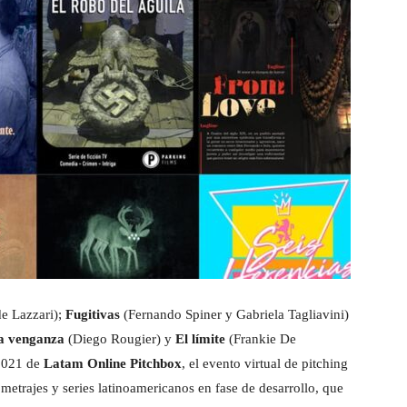
e Lazzari);
Fugitivas
(Fernando Spiner y Gabriela Tagliavini)
a venganza
(Diego Rougier) y
El límite
(Frankie De
 2021 de
Latam Online Pitchbox
, el evento virtual de pitching
etrajes y series latinoamericanos en fase de desarrollo, que