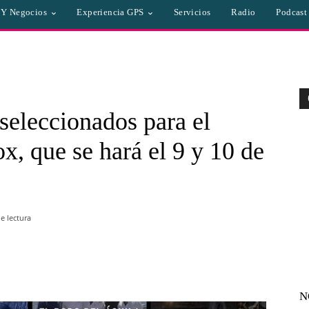
a Y Negocios
Experiencia GPS
Servicios
Radio
Podcast
seleccionados para el
, que se hará el 9 y 10 de
e lectura
WhatsApp
Linkedin
Email
N