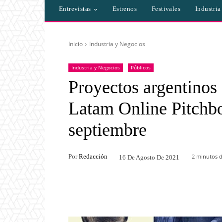
Entrevistas
Estrenos
Festivales
Industri
Inicio
Industria y Negocios
Industria y Negocios
Públicos
Proyectos argentinos 
Latam Online Pitchbox
septiembre
Por
Redacción
2
minutos d
16 De Agosto De 2021
Facebook
Twitter