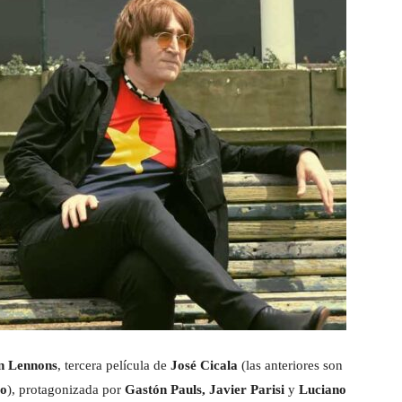
n Lennons
, tercera película de
José Cicala
(las anteriores son
to
), protagonizada por
Gastón Pauls, Javier Parisi
y
Luciano