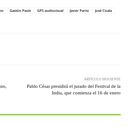
no
Gastón Pauls
GPS audiovisual
Javier Parisi
José Cicala
witter
WhatsApp
Linkedin
Email
ARTÍCULO SIGUIENTE
ano,
Pablo César presidirá el jurado del Festival de la
India, que comienza el 16 de enero