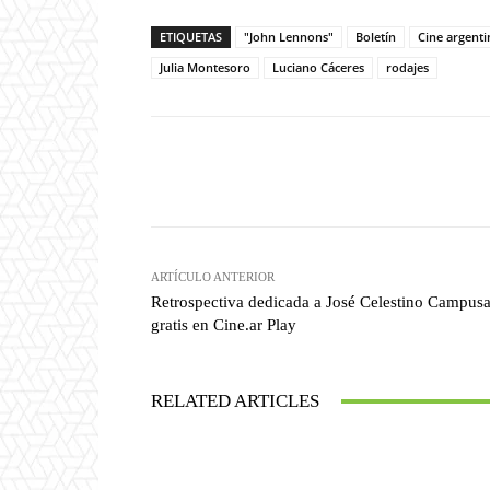
ETIQUETAS
"John Lennons"
Boletín
Cine argenti
Julia Montesoro
Luciano Cáceres
rodajes
Facebook
T
Cuota
ARTÍCULO ANTERIOR
Retrospectiva dedicada a José Celestino Campus
gratis en Cine.ar Play
RELATED ARTICLES