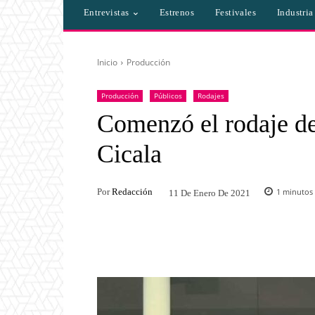
Entrevistas
Estrenos
Festivales
Industri
Inicio
Producción
Producción
Públicos
Rodajes
Comenzó el rodaje d
Cicala
Por
Redacción
1
minutos 
11 De Enero De 2021
Facebook
Twitter