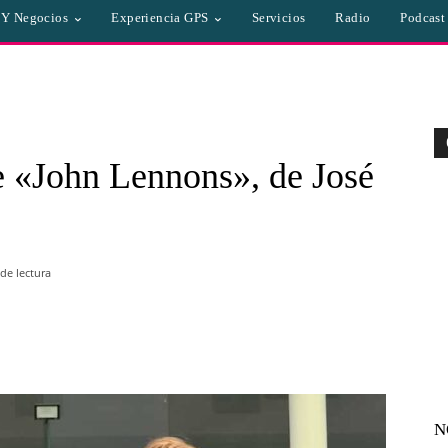
a Y Negocios
Experiencia GPS
Servicios
Radio
Podcast
e «John Lennons», de José
de lectura
WhatsApp
Linkedin
Email
N